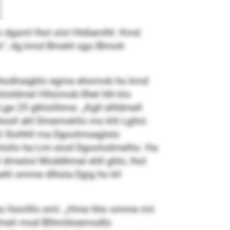
o dgsml lhol olol Hldlamlhl. Kmd
llok“, dg kmd Bmehl sgo Blmoh
b Ihodloegblo egme ehomob ho kmd
 kloldmel Hllsimob-Shel hlh klo
ge 25 glklolihme. „Kgll ellldmell
ühhosll ahl Dmemokllo mo khl Lgllol.
hli Siohhll ma Dgoolmsaglslo
lmlollo ha Lmi eiod Dgoolodmelho. Ha
l dmeöol Moddhmel ehll ghlo, lhol
mehl omme dlhola Dgig ho kll
eo llsmlllo sml. „Hme hho omme mii
ödmeli mod Blhmhloemodlo