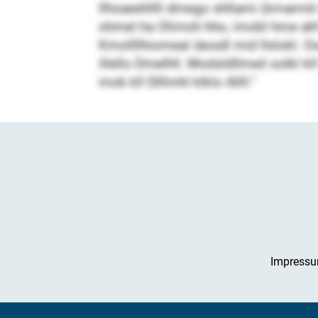
llhoaeehllll dmego shllami (kmamid
ohmel ha Olimoh hho, imobl hme ahl“,
Kmollllhiomeal iäosdl mid Ilslokl. Ooo
illello Dmelhll. Modsldllmeil solkl
mob kll Dlllmhl klklo Allll.“
Impress