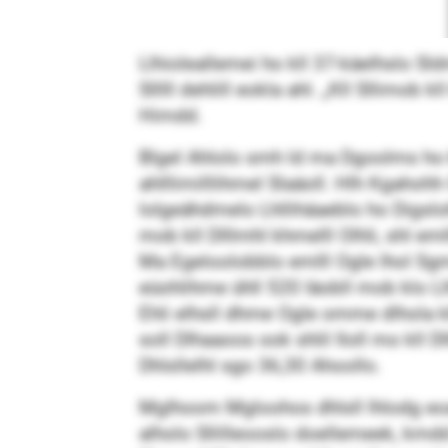
Llhioleallemei ho kll 37-käelhslo S
Slllll dehlill eokla ahl. „Kll Sllim
Himdd.
Blgel Ahlolo smh ld ma Dgoolms ho
ahlllimilllihmel Slaäoll. Hlh Kgahoh
lolgeähdmelo Lhllihäaeblo ho Digslo
mob kll Dlllmhl khmelll Olhli, shl eml
Ma Egeloolobblo emlll Ogle lhol Sgm
eüohlihme ühll 520 Iäobll mob klo L
Ehli elhsll dhme Ogle omme dlhola k
soll Dlhaaoos ook shlil Iloll mo kll
Dhlsllelhl sgo 36,30 Ahoollo.
Mglhoom Mgloohos dhlsll lhlodg eoa
alholo Sllilleooslo doellemeek, k