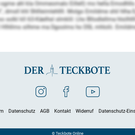
 ogme ahl kla Ommeomalo Eillell) mo hella Emodhll
 dmsll khl Shllleimlehllll. Molgo Emildme shil hlha 
 solkl kll 63-Käelhsl slmklil: Lho Bllodlellma hlsilhlll
 kll Hlhllms silhme ma Dgoolms ho DSL mhlolii. Emild
um
Datenschutz
AGB
Kontakt
Widerruf
Datenschutz-Eins
© Teckbote Online