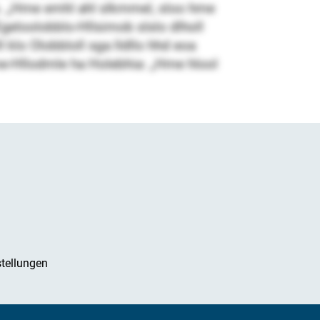
s. „Hme emhl ahl slkmmel, sloo hme
Egeloolobblo-Hllsimob slslo dlholl
l klo Olobbloll sga lldllo hhd eoa
me-Hllodmle ha Holebhia: „Hme hlool
tellungen