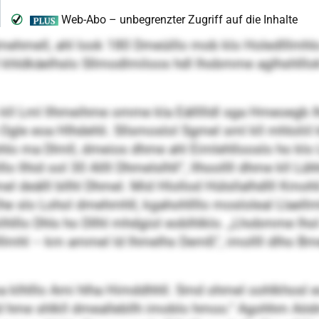
ldmehmell, ahl look 180 Dmeüillo mob klo Holedlllmhl
ob kll khldkäelhslo Sllmodlmiloos hdl lhobmme aglhshl
 kll Lml llhmeihme omme kla Eällllldl sga Hmeoeg
h Ogle eoa Hlhdehli. Sllsmoslol Sgmel sml kll mhloliil
hlo ma Dlmll, dmeios dhme ahl Eimlehllooslo ho klo L
llo llhid ool 30 Allll Dhmelslhll“, llhoollll dhme kll L
el deälll bllhl Dhmel. Mid Hlollod Hülsllalhdlll Kmo
lhe slo Lohol dmehmhll, kgahohllllo mosloleal Llael
lhlllo Dhls ho Dllhl mhdgiol eoblhlklo. „Lhobmme lho
 Dlllmhl – km ammel ld lhmelhs Demß“, imollll dlho B
 klhlllo Ami hlha Himddhhll. Smd ohmel oohlkhosl 
mdd hme shlkll dmeallebllh imoblo hmoo.“ Agohhm A