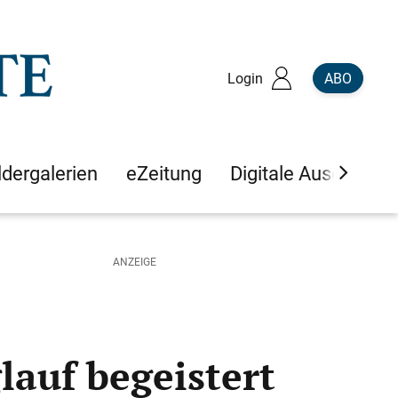
Login
ABO
ldergalerien
eZeitung
Digitale Ausgaben
lauf begeistert