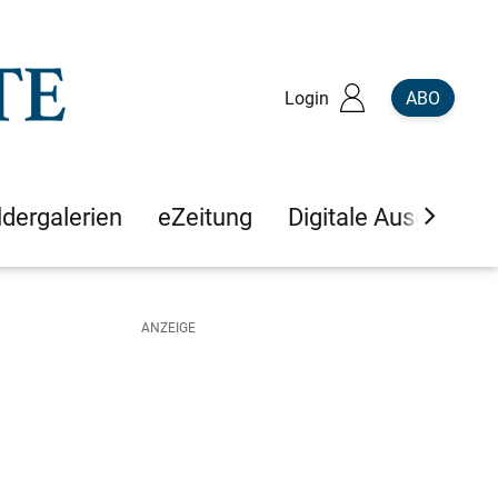
Login
ABO
ldergalerien
eZeitung
Digitale Ausgaben