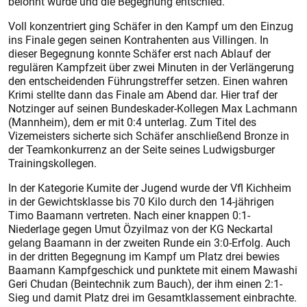
belohnt wurde und die Begegnung entschied.
Voll konzentriert ging Schäfer in den Kampf um den Einzug
ins Finale gegen seinen Kontrahenten aus Villingen. In
dieser Begegnung konnte Schäfer erst nach Ablauf der
regulären Kampfzeit über zwei Minuten in der Verlängerung
den entscheidenden Führungstreffer setzen. Einen wahren
Krimi stellte dann das Finale am Abend dar. Hier traf der
Notzinger auf seinen Bundeskader-Kollegen Max Lachmann
(Mannheim), dem er mit 0:4 unterlag. Zum Titel des
Vizemeisters sicherte sich Schäfer anschließend Bronze in
der Teamkonkurrenz an der Seite seines Ludwigsburger
Trainingskollegen.
In der Kategorie Kumite der Jugend wurde der Vfl Kichheim
in der Gewichtsklasse bis 70 Kilo durch den 14-jährigen
Timo Baamann vertreten. Nach einer knappen 0:1-
Niederlage gegen Umut Özyilmaz von der KG Neckartal
gelang Baamann in der zweiten Runde ein 3:0-Erfolg. Auch
in der dritten Begegnung im Kampf um Platz drei bewies
Baamann Kampfgeschick und punktete mit einem Mawashi
Geri Chudan (Beintechnik zum Bauch), der ihm einen 2:1-
Sieg und damit Platz drei im Gesamtklassement einbrachte.