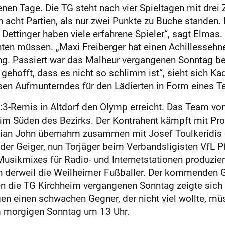
n Tage. Die TG steht nach vier Spieltagen mit drei 
 acht Partien, als nur zwei Punkte zu Buche standen
 Dettinger haben viele erfahrene Spieler“, sagt Elmas.
hten müssen. „Maxi Freiberger hat einen Achillessehnen
ung. Passiert war das Malheur vergangenen Sonntag b
 gehofft, dass es nicht so schlimm ist“, sieht sich Ka
en Aufmunterndes für den Lädierten in Form eines T
3:3-Remis in Altdorf den Olymp erreicht. Das Team 
t im Süden des Bezirks. Der Kontrahent kämpft mit Pr
tian John übernahm zusammen mit Josef Toulkeridis 
er Geiger, nun Torjäger beim Verbandsligisten VfL Pf
Musikmixes für Radio- und Internetstationen produzier
derweil die Weilheimer Fußballer. Der kommenden G
 die TG Kirchheim vergangenen Sonntag zeigte sich Ab
gen einen schwachen Gegner, der nicht viel wollte, müs
am morgigen Sonntag um 13 Uhr.