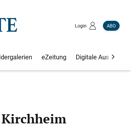
Login
ABO
ldergalerien
eZeitung
Digitale Ausgaben
 Kirchheim