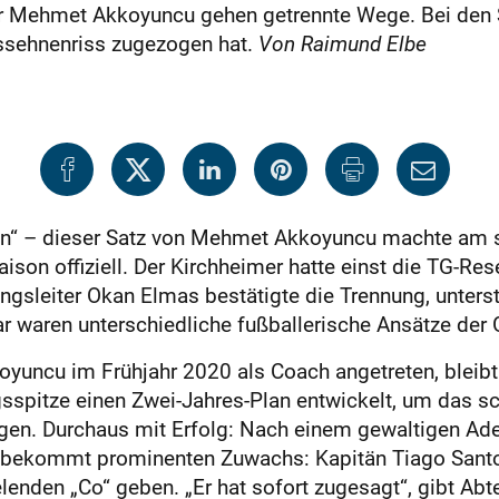
er Mehmet Akkoyuncu gehen getrennte Wege. Bei den S
essehnenriss zugezogen hat.
Von Raimund Elbe
en“ – dieser Satz von Mehmet Akkoyuncu machte am 
ison offiziell. Der Kirchheimer hatte einst die TG-Rese
gsleiter Okan Elmas bestätigte die Trennung, unterst
 waren unterschiedliche fußballerische Ansätze der 
koyuncu im Frühjahr 2020 als Coach angetreten, bleib
pitze einen Zwei-Jahres-Plan entwickelt, um das sc
ngen. Durchaus mit Erfolg: Nach einem gewaltigen Ade
c bekommt prominenten Zuwachs: Kapitän Tiago Santo
elenden „Co“ geben. „Er hat sofort zugesagt“, gibt Abt