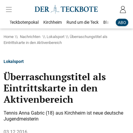
Teckbotenpokal
Kirchheim
Rund um die Teck
Blaulicht
Loka
ABO
Home
Nachrichten
Lokalsport
Überraschungstitel als
Eintrittskarte in den Aktivenbereich
Lokalsport
Überraschungstitel als
Eintrittskarte in den
Aktivenbereich
Tennis Anna Gabric (18) aus Kirchheim ist neue deutsche
Jugendmeisterin
03.12.2016