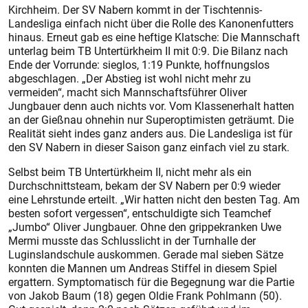
Kirchheim. Der SV Nabern kommt in der Tischtennis-
Landesliga einfach nicht über die Rolle des Kanonenfutters
hinaus. Erneut gab es eine heftige Klatsche: Die Mannschaft
unterlag beim TB Untertürkheim II mit 0:9. Die Bilanz nach
Ende der Vorrunde: sieglos, 1:19 Punkte, hoffnungslos
abgeschlagen. „Der Abstieg ist wohl nicht mehr zu
vermeiden“, macht sich Mannschaftsführer Oliver
Jungbauer denn auch nichts vor. Vom Klassenerhalt hatten
an der Gießnau ohnehin nur Superoptimisten geträumt. Die
Realität sieht indes ganz anders aus. Die Landesliga ist für
den SV Nabern in dieser Saison ganz einfach viel zu stark.
Selbst beim TB Untertürkheim II, nicht mehr als ein
Durchschnittsteam, bekam der SV Nabern per 0:9 wieder
eine Lehrstunde erteilt. „Wir hatten nicht den besten Tag. Am
besten sofort vergessen“, entschuldigte sich Teamchef
„Jumbo“ Oliver Jungbauer. Ohne den grippekranken Uwe
Mermi musste das Schlusslicht in der Turnhalle der
Luginslandschule auskommen. Gerade mal sieben Sätze
konnten die Mannen um And­reas Stiffel in diesem Spiel
ergattern. Symptomatisch für die Begegnung war die Partie
von Jakob Baum (18) gegen Oldie Frank Pohlmann (50).