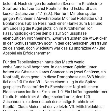
belohnt. Nach einigen turbulenten Szenen im Kirchheimer
Strafraum traf zunächst Routinier Bernd Eckhardt aus
kurzer Distanz zum 1:1 (80.). Nur fünf Minuten später
gingen Kirchheims Abwehrspieler Michael Hofstetter und
Bonlandens Fabian Ness nach einer Flanke zum Ball und
am Ende lag die Kugel plötzlich im Kirchheimer Tor.
Fassungslosigkeit bei den bis zur Schlussphase
ebenbürtigen Kirchheimern,. Zwar versuchten die VfL-Kicker
in den Schlussminuten noch in den gegnerischen Strafraum
zu gelangen, doch wiederum war das zu unpräzise An- und
Abspiel ein Erfolgshemmer.
Für den Tabellenletzten hatte das Match wenig
verheißungsvoll begonnen. In den ersten SpielmIunten
hatten die Gäste ein klares Chancenplus (zwei Schüsse, ein
Kopfball), doch genau in diese Drangphase des SVB hinein
fiel das 1:0 für den VfL. Nach einem klug in die Spitze
gespielten Pass traf der Ex-Ebersbacher Nigl mit einem
Flachschuss ins linke Eck zum 1:0. Ein Hoffnungsschimmer
für die Kirchheimer Anhängerschaft unter den 120
Zuschauern, zu denen auch der einstige Kirchheimer
Kapitän Claus Maier und der verletzte VfL-Mittelfeldakteur