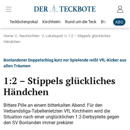
Teckbotenpokal
Kirchheim
Rund um die Teck
Blaulicht
Loka
ABO
Home
Nachrichten
Lokalsport
1:2 – Stippels glückliches
Händchen
Bonlandener Doppelschlag kurz vor Spielende reißt VfL-Kicker aus
allen Träumen
1:2 – Stippels glückliches
Händchen
Bittere Pille an einem bitterkalten Abend: Für den
Verbandsliga-Tabellenletzten VfL Kirchheim wird die
Situation nach einer unglücklichen 1:2-Derbypleite gegen
den SV Bonlanden immer prekärer.