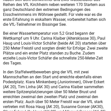
Reihen des VfL Kirchheim neben weiteren 170 Startern aus
ganz Deutschland den extremen Bedingungen des
Eisschwimmens im Wöhrsee gestellt. Für viele war es die
erste Erfahrung in eiskaltem Wasser, vorbereitet hatten sich
die VfL-Teilnehmer im Bissinger See.
Bei einer Wassertemperatur von 5,2 Grad begann der
Wettkampf um 9 Uhr. Carina Klaiber (Altersklasse 30), Paul
Haug und Louis-Victor Schäfer (beide AK 20) starteten über
250 Meter Freistil und sorgten direkt für Erfolge: Zwei zweite
Plätze und ein erster Platz standen zu Buche. Zudem
erzielte Louis-Victor Schäfer die schnellste 250-Meter-Zeit
des Tages.
In den Staffelwettbewerben ging der VfL mit zwei
Mannschaften an den Start und erreichte ebenfalls einen
Podestplatz. Kiara Minkenberg (Juniorinnen), Oliver Eckert
(AK 20), Tim Linha (AK 30) und Carina Klaiber sammelten
weitere Spitzenplatzierungen über 50 Meter Brust und
erreichten zweimal den zweiten Platz und zweimal den
ersten Platz. Auch über 50 Meter Freistil war der VfL stark
vertreten mit Rosa Haug (AK 20), Susanne Gonser (AK30),