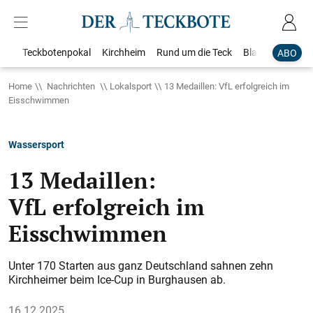
Teckbotenpokal
Kirchheim
Rund um die Teck
Blaulicht
Loka
ABO
Home
Nachrichten
Lokalsport
13 Medaillen: VfL erfolgreich im
Eisschwimmen
Wassersport
13 Medaillen:
VfL erfolgreich im
Eisschwimmen
Unter 170 Starten aus ganz Deutschland sahnen zehn
Kirchheimer beim Ice-Cup in Burghausen ab.
16.12.2025