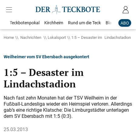
Teckbotenpokal
Kirchheim
Rund um die Teck
Blaulicht
Loka
ABO
Home
Nachrichten
Lokalsport
1:5 – Desaster im Lindachstadion
Weilheimer vom SV Ebersbach ausgekontert
1:5 – Desaster im
Lindachstadion
Nach fast zehn Monaten hat der TSV Weilheim in der
Fußball-Landesliga wieder ein Heimspiel verloren. Allerdings
gab‘s eine richtige Klatsche: Die Limburgstädter unterlagen
dem SV Ebersbach mit 1:5 (0:3).
25.03.2013