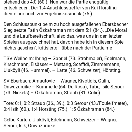
stehend das 4:0 (60.). Nun war die Partie endgültig
entschieden. Der 1:4-Anschlusstreffer von Kai Hörsting
diente nur noch zur Ergebniskosmetik (75.).
Den Schlusspunkt beim zu hoch ausgefallenen Ebersbacher
Sieg setzte Fatih Özkahraman mit dem 5:1 (84.). „Die Moral
und die Laufbereitschaft, also das, was uns in den letzten
Spielen ausgezeichnet hat, davon habe ich in diesem Spiel
nichts gesehen“, kritisierte Hübbe nach der Partie.me
TSV Weilheim: Ihring – Gabriel (73. Strohmaier), Edelmann,
Kirschmann, Elsässer – Mettang, Scaffidi, Zimmermann,
Uluköyli (46. Hummel). – Latte (46. Schweizer), Hörsting.
SV Eberbach: Arnautovic – Wagner, Kivotidis, Gulin,
Onwuzuruike – Kümmerle (64. De Rosa), Tabe, Isik, Serour
(73. Nickels) – Özkahraman, Straub (81. Colic).
Tore: 0:1, 0:2 Straub (36., 39.), 0:3 Serour (43./Foulelfmeter),
0:4 Isik (60.), 1:4 Hörsting (75.), 1:5 Özkahraman (84.)
Gelbe Karten: Uluköyli, Edelmann, Schweizer – Wagner,
Serour, Isik, Onwuzuruike