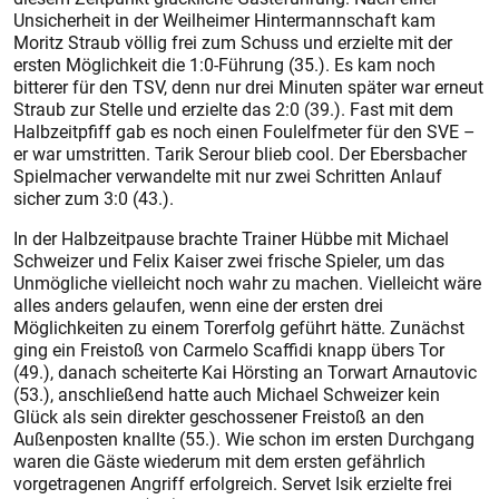
Unsicherheit in der Weilheimer Hintermannschaft kam
Moritz Straub völlig frei zum Schuss und erzielte mit der
ersten Möglichkeit die 1:0-Führung (35.). Es kam noch
bitterer für den TSV, denn nur drei Minuten später war erneut
Straub zur Stelle und erzielte das 2:0 (39.). Fast mit dem
Halbzeitpfiff gab es noch einen Foulelfmeter für den SVE –
er war umstritten. Tarik Serour blieb cool. Der Ebersbacher
Spielmacher verwandelte mit nur zwei Schritten Anlauf
sicher zum 3:0 (43.).
In der Halbzeitpause brachte Trainer Hübbe mit Michael
Schweizer und Felix Kaiser zwei frische Spieler, um das
Unmögliche vielleicht noch wahr zu machen. Vielleicht wäre
alles anders gelaufen, wenn eine der ersten drei
Möglichkeiten zu einem Torerfolg geführt hätte. Zunächst
ging ein Freistoß von Carmelo Scaffidi knapp übers Tor
(49.), danach scheiterte Kai Hörsting an Torwart Arnautovic
(53.), anschließend hatte auch Michael Schweizer kein
Glück als sein direkter geschossener Freistoß an den
Außenposten knallte (55.). Wie schon im ersten Durchgang
waren die Gäste wiederum mit dem ersten gefährlich
vorgetragenen Angriff erfolgreich. Servet Isik erzielte frei