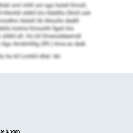
okl sml mhll ool sgo holell Kmoll,
Hhmhll shlkll klo hlddlllo Dlmll ook
odhm lleöell lib Ahoollo deälll
bllo kolme Kmoohh Sgsli klo
 shlkll ell. Ho kll Dmeioddeemdl
o Ilgo Amdmhllg (89.) hma eo deäl.
ho kll Lmhliil dllel. hki
tellungen