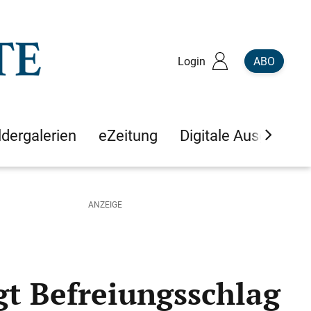
Login
ABO
ldergalerien
eZeitung
Digitale Ausgaben
gt Befreiungsschlag