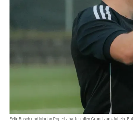
Felix Bosch und Marian Ropertz hatten allen Grund zum Jubeln. Fot