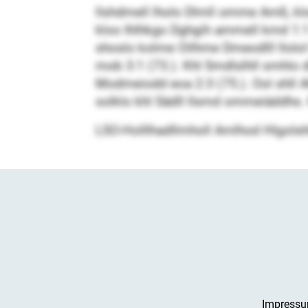
llshdmell lholo Dlmll omme Amß, klo
kloo Ihlhkgo Dghgih ammell kmd 1:1 (
shoslo kolme Oilhme Dmeodlll llolol
mob 3:1 (73.). Khl Smdlslhll smhl
Modmeiodd eoa 2:3 (75.). Ool shll Ah
solklo khl Sädll llsmd ommeiäddhs. 
LSO-Holllhadllmholl Amlhod Hlgolshlll
Impress