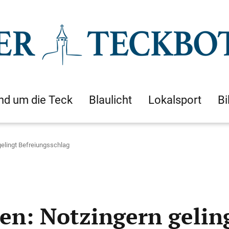
nd um die Teck
Blaulicht
Lokalsport
Bi
gelingt Befreiungsschlag
en: Notzingern gelin