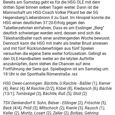
Bereits am Samstag geht es für die HSG OLE mit dem
dritten Spiel binnen sieben Tagen weiter. Dann ist die
Mannschaft um HSG-Coach Volker Pikard bei der SG
Hegensberg/Liebersbronn II zu Gast. Im Hinspiel konnte die
HSG einen deutlichen 37:20-Erfolg gegen den
Tabellenzehnten einfahren. Dass es am Esslinger „Berg“
deutlich schwieriger werden wird, dessen sind sich die
Täleshandballer nach einer anstrengenden Woche bewusst.
Dennoch kann die HSG mit mehr als breiter Brust anreisen
und mit fünf Rückrundenerfolgen aus fünf Spielen
versuchen die eigene Serie weiter fortzusetzen. Gelingt es
den OLE-Handballern weiter an die letzten Auftritte
anzuknüpfen, dann stehen die Chancen auf eine
Fortführung der Serie gut. Spielbeginn ist am Samstag um
18 Uhr in der Sporthalle Römerstraße.
ras
HSG Owen-Lenningen: Bächtle, U.Raichle - Bäßler (1), Kerner
(4), Renz (4), M.Raichle (2/2), Köbel (8), Kiedaisch (6), Bächle
(13/1), Tombrägel (3), Bächtle, Ruß (5), Stoll (2)
TSV Denkendorf II: Sohn, Belser - Eßlinger (2), Fröschle (5),
Beck (4/4), Pröll (3), Mltschoch (2), Kienle (3), Rausch (1),
Keller (2), Moritz, Losert (2), Zeller (2), Boltjes, Gehring