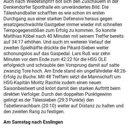
Auch nach Wiederanpfiff bot sich den Zuschauern in der
Denkendorfer Sporthalle ein unverändertes Bild. Die
Täleshandballer schafften es wie schon im ersten
Durchgang aus einer starken Defensive heraus gegen
ersatzgeschwächte Gastgeber immer wieder mit schnellen
Tempogegenstößen zum Erfolg zu kommen. So konnte
Matthias Köbel nach 40 Minuten mit seinem Treffer bereits
auf 34:17 erhöhen. Und auch im weiteren Verlauf der
zweiten Spielhälfte drückte die Pikard-Sieben weiter
schonungslos auf das Gaspedal. Lars Ruß war zehn
Minuten vor dem Ende zum 42:22 für die HSG OLE
erfolgreich und schraubte den Vorsprung damit auf satte
zwanzig Tore hoch. Am Ende stand ein ungefährdeter 48:26-
Erfolg zu Buche. Mit 48 Treffern setzt die Mannschaft um
HSG-Kapitän Moritz Raichle zudem einen neuen
Saisonbestwert und krönt damit den starken Auftritt beim
direkten Verfolger. Durch den doppelten Punktgewinn
gelingt es der Tälessieben (29:3 Punkte) den
Tabellennachbarn (20:10) weiter auf Distanz zu halten und
den zweiten Rang zu festigen.
Am Samstag nach Esslingen