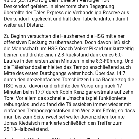
48:26 (25:13)-Erfolg beim direkten Verfolger TSV
Denkendorf gefeiert. In einer torreichen Begegnung
überrollte der Täles-Express die Verbandsliga-Reserve aus
Denkendorf regelrecht und hält den Tabellendritten damit
weiter auf Distanz.
Zu Beginn versuchten die Hausherren die HSG mit einer
offensiven Deckung zu überraschen. Doch davon ließ sich
die Mannschaft um HSG-Coach Volker Pikard nur kurzzeitig
beirren und drehte einen 2:3-Rückstand dank eines 6:0-
Laufes in den ersten zehn Minuten in eine 8:3-Führung. Und
die Täleshandballer hielten das Tempo anschließend auch
Mitte des ersten Durchgangs weiter hoch. Über das 14:7
durch den dreizehnfachen Torschützen Luca Bächle zog die
HSG weiter davon und erhöhte den Vorsprung nach 17
Minuten beim 17:7 durch Robin Renz gar erstmals auf zehn
Tore. Vor allem das schnelle Umschaltspiel funktionierte
reibungslos und so fand die Tälessieben immer wieder mit
einfachen Tempogegenstößen den Weg zum Erfolg, so dass
man bis zum Seitenwechsel weiter davonziehen konnte.
Jonas Kiedaisch markierte schließlich den Treffer zum
25:13-Halbzeitstand.