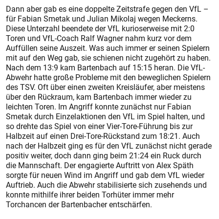
Dann aber gab es eine doppelte Zeitstrafe gegen den VfL –
für Fabian Smetak und Julian Mikolaj wegen Meckerns.
Diese Unterzahl beendete der VfL kurioserweise mit 2:0
Toren und VfL-Coach Ralf Wagner nahm kurz vor dem
Auffüllen seine Auszeit. Was auch immer er seinen Spielern
mit auf den Weg gab, sie schienen nicht zugehört zu haben.
Nach dem 13:9 kam Bartenbach auf 15:15 heran. Die VfL-
Abwehr hatte große Probleme mit den beweglichen Spielern
des TSV. Oft über einen zweiten Kreisläufer, aber meistens
über den Rückraum, kam Bartenbach immer wieder zu
leichten Toren. Im Angriff konnte zunächst nur Fabian
Smetak durch Einzelaktionen den VfL im Spiel halten, und
so drehte das Spiel von einer Vier-Tore-Führung bis zur
Halbzeit auf einen Drei-Tore-Rückstand zum 18:21. Auch
nach der Halbzeit ging es für den VfL zunächst nicht gerade
positiv weiter, doch dann ging beim 21:24 ein Ruck durch
die Mannschaft. Der engagierte Auftritt von Alex Späth
sorgte für neuen Wind im Angriff und gab dem VfL wieder
Auftrieb. Auch die Abwehr stabilisierte sich zusehends und
konnte mithilfe ihrer beiden Torhüter immer mehr
Torchancen der Bartenbacher entschärfen.