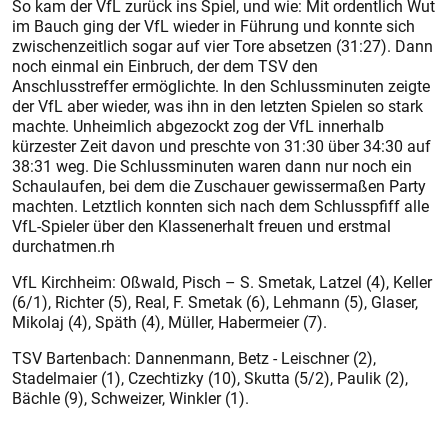
So kam der VfL zurück ins Spiel, und wie: Mit ordentlich Wut
im Bauch ging der VfL wieder in Führung und konnte sich
zwischenzeitlich sogar auf vier Tore absetzen (31:27). Dann
noch einmal ein Einbruch, der dem TSV den
Anschlusstreffer ermöglichte. In den Schlussminuten zeigte
der VfL aber wieder, was ihn in den letzten Spielen so stark
machte. Unheimlich abgezockt zog der VfL innerhalb
kürzester Zeit davon und preschte von 31:30 über 34:30 auf
38:31 weg. Die Schlussminuten waren dann nur noch ein
Schaulaufen, bei dem die Zuschauer gewissermaßen Party
machten. Letztlich konnten sich nach dem Schlusspfiff alle
VfL-Spieler über den Klassenerhalt freuen und erstmal
durchatmen.rh
VfL Kirchheim: Oßwald, Pisch – S. Smetak, Latzel (4), Keller
(6/1), Richter (5), Real, F. Smetak (6), Lehmann (5), Glaser,
Mikolaj (4), Späth (4), Müller, Habermeier (7).
TSV Bartenbach: Dannenmann, Betz - Leischner (2),
Stadelmaier (1), Czechtizky (10), Skutta (5/2), Paulik (2),
Bächle (9), Schweizer, Winkler (1).