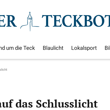
nd um die Teck
Blaulicht
Lokalsport
Bi
slicht
auf das Schlusslicht