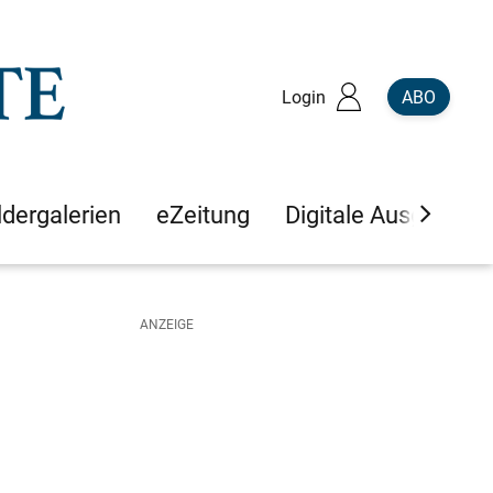
Login
ABO
ldergalerien
eZeitung
Digitale Ausgaben