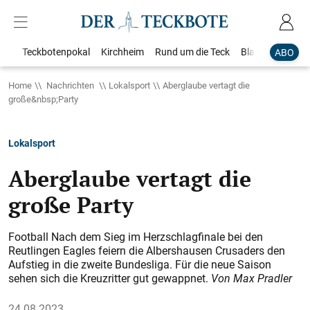
Teckbotenpokal
Kirchheim
Rund um die Teck
Blaulicht
Loka
ABO
Home
Nachrichten
Lokalsport
Aberglaube vertagt die
große&nbsp;Party
Lokalsport
Aberglaube vertagt die
große Party
Football Nach dem Sieg im Herzschlagfinale bei den
Reutlingen Eagles feiern die Albershausen Crusaders den
Aufstieg in die zweite Bundesliga. Für die neue Saison
sehen sich die Kreuzritter gut gewappnet.
Von Max Pradler
24.08.2023