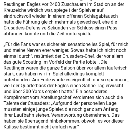
Reutlingen Eagles vor 2400 Zuschauern im Stadion an der
Kreuzeiche wirklich war, spiegelt der Spielverlauf
eindrucksvoll wieder. In einem offenen Schlagabtausch
hatte die Führung gleich mehrmals gewechselt, ehe die
Crusaders-Defensive Sekunden vor Schluss einen Pass
abfangen konnte und die Zeit runterspielte.
„Für die Fans war es sicher ein sensationelles Spiel, für mich
und meine Nerven eher weniger. Sowas halte ich nicht noch
einmal durch“, resümiert der Crusaders-Chef, der vor allem
das gute Scouting im Vorfeld der Partie lobte. „Die
Reutlinger waren die ganze Saison über vor allem läuferisch
stark, das haben wir im Spiel allerdings komplett
unterbunden. Am Ende wurde es eigentlich nur so spannend,
weil der Quarterback der Eagles einen Sahne-Tag erwischt
und über 300 Yards erspielt hatte.“ Ein besonderes
Kompliment vom Abteilungschef verdienten sich auch die
Talente der Crusaders: „Aufgrund der personellen Lage
mussten einige junge Spieler, die noch ganz am Anfang
ihrer Laufbahn stehen, Verantwortung übernehmen. Das
haben sie überragend hinbekommen, obwohl es vor dieser
Kulisse bestimmt nicht einfach war.“