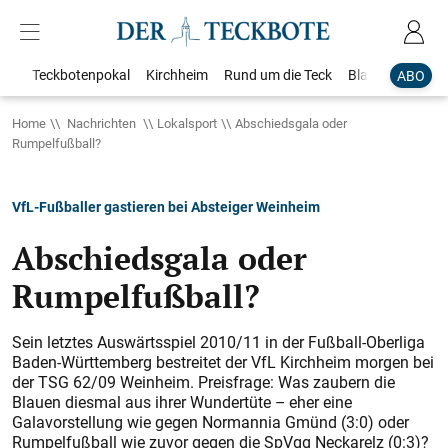
Teckbotenpokal
Kirchheim
Rund um die Teck
Blaulicht
Loka
ABO
Home
Nachrichten
Lokalsport
Abschiedsgala oder
Rumpelfußball?
VfL-Fußballer gastieren bei Absteiger Weinheim
Abschiedsgala oder
Rumpelfußball?
Sein letztes Auswärtsspiel 2010/11 in der Fußball-Oberliga
Baden-Württemberg bestreitet der VfL Kirchheim morgen bei
der TSG 62/09 Weinheim. Preisfrage: Was zaubern die
Blauen diesmal aus ihrer Wundertüte – eher eine
Galavorstellung wie gegen Normannia Gmünd (3:0) oder
Rumpelfußball wie zuvor gegen die SpVgg Neckarelz (0:3)?