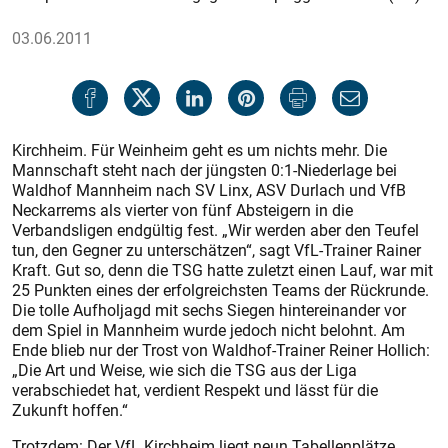
03.06.2011
Kirchheim. Für Weinheim geht es um nichts mehr. Die
Mannschaft steht nach der jüngsten 0:1-Niederlage bei
Waldhof Mannheim nach SV Linx, ASV Durlach und VfB
Neckar­rems als vierter von fünf Absteigern in die
Verbandsligen endgültig fest. „Wir werden aber den Teufel
tun, den Gegner zu unterschätzen“, sagt VfL-Trainer Rainer
Kraft. Gut so, denn die TSG hatte zuletzt einen Lauf, war mit
25 Punkten eines der erfolgreichsten Teams der Rückrunde.
Die tolle Aufholjagd mit sechs Siegen hintereinander vor
dem Spiel in Mannheim wurde jedoch nicht belohnt. Am
Ende blieb nur der Trost von Waldhof-Trainer Reiner Hollich:
„Die Art und Weise, wie sich die TSG aus der Liga
verabschiedet hat, verdient Respekt und lässt für die
Zukunft hoffen.“
Trotzdem: Der VfL Kirchheim liegt neun Tabellenplätze