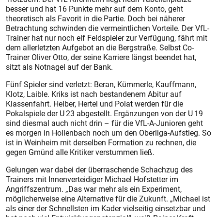
besser und hat 16 Punkte mehr auf dem Konto, geht
theoretisch als Favorit in die Partie. Doch bei näherer
Betrachtung schwinden die vermeintlichen Vorteile. Der VfL-
Trainer hat nur noch elf Feldspieler zur Verfügung, fährt mit
dem allerletzten Aufgebot an die Bergstraße. Selbst Co-
Trainer Oliver Otto, der seine Karriere längst beendet hat,
sitzt als Notnagel auf der Bank.
Fünf Spieler sind verletzt: Beran, Kümmerle, Kauffmann,
Klotz, Laible. Kriks ist nach bestandenem Abitur auf
Klassenfahrt. Helber, Hertel und Polat werden für die
Pokalspiele der U 23 abgestellt. Ergänzungen von der U 19
sind diesmal auch nicht drin – für die VfL-A-Junioren geht
es morgen in Hollenbach noch um den Oberliga-Aufstieg. So
ist in Weinheim mit derselben Formation zu rechnen, die
gegen Gmünd alle Kritiker verstummen ließ.
Gelungen war dabei der überraschende Schachzug des
Trainers mit Innenverteidiger Michael Hofstetter im
Angriffszentrum. „Das war mehr als ein Experiment,
möglicherweise eine Alternative für die Zukunft. „Michael ist
als einer der Schnellsten im Kader vielseitig einsetzbar und