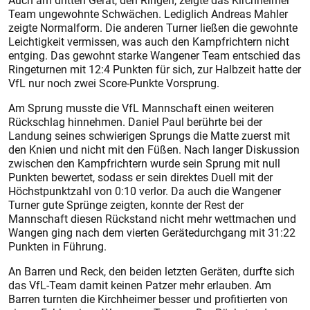
Auch am dritten Gerät, den Ringen, zeigte das Kirchheimer
Team ungewohnte Schwächen. Lediglich Andreas Mahler
zeigte Normalform. Die anderen Turner ließen die gewohnte
Leichtigkeit vermissen, was auch den Kampfrichtern nicht
entging. Das gewohnt starke Wangener Team entschied das
Ringeturnen mit 12:4 Punkten für sich, zur Halbzeit hatte der
VfL nur noch zwei Score-Punkte Vorsprung.
Am Sprung musste die VfL Mannschaft einen weiteren
Rückschlag hinnehmen. Daniel Paul berührte bei der
Landung seines schwierigen Sprungs die Matte zuerst mit
den Knien und nicht mit den Füßen. Nach langer Diskussion
zwischen den Kampfrichtern wurde sein Sprung mit null
Punkten bewertet, sodass er sein direktes Duell mit der
Höchstpunktzahl von 0:10 verlor. Da auch die Wangener
Turner gute Sprünge zeigten, konnte der Rest der
Mannschaft diesen Rückstand nicht mehr wettmachen und
Wangen ging nach dem vierten Gerätedurchgang mit 31:22
Punkten in Führung.
An Barren und Reck, den beiden letzten Geräten, durfte sich
das VfL-Team damit keinen Patzer mehr erlauben. Am
Barren turnten die Kirchheimer besser und profitierten von