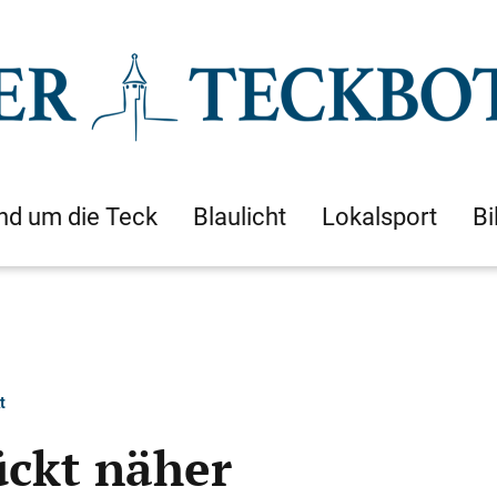
nd um die Teck
Blaulicht
Lokalsport
Bi
t
ückt näher