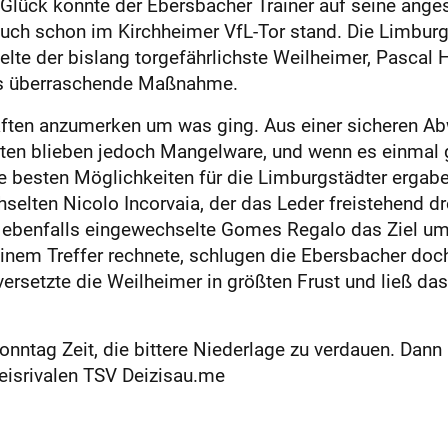
Glück konnte der Ebersbacher Trainer auf seine ange
 auch schon im Kirchheimer VfL-Tor stand. Die Limbur
ielte der bislang torgefährlichste Weilheimer, Pasc
was überraschende Maßnahme.
ten anzumerken um was ging. Aus einer sicheren Ab
n blieben jedoch Mangelware, und wenn es einmal g
e besten Möglichkeiten für die Limburgstädter ergabe
selten Nicolo Incorvaia, der das Leder freistehend dre
r ebenfalls eingewechselte Gomes Regalo das Ziel um 
inem Treffer rechnete, schlugen die Ebersbacher doch
 versetzte die Weilheimer in größten Frust und ließ d
nntag Zeit, die bittere Niederlage zu verdauen. Dan
eisrivalen TSV Deizisau.me