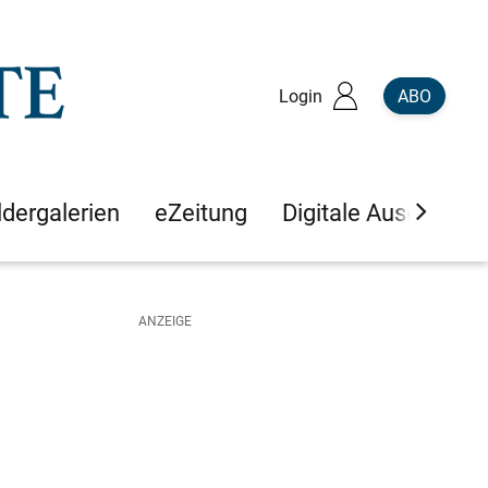
Login
ABO
ldergalerien
eZeitung
Digitale Ausgaben