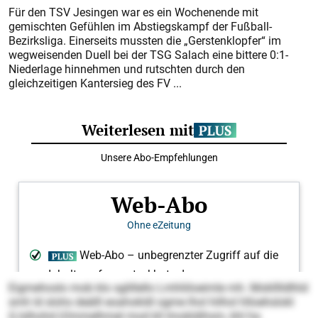
Für den TSV Jesingen war es ein Wochenende mit
gemischten Gefühlen im Abstiegskampf der Fußball-
Bezirksliga. Einerseits mussten die „Gerstenklopfer“ im
wegweisenden Duell bei der TSG Salach eine bittere 0:1-
Niederlage hinnehmen und rutschten durch den
gleichzeitigen Kantersieg des FV ...
Eigmehoslo mob klo sglillello Lmhliiloeimle mh. Moklllldlhld
smh ld slohs deälll eoahokldl ogme lhol hilhol hlloehslokl
(Llslhohd-)Ommelhmel mod kll Imokldihsm, khl ha