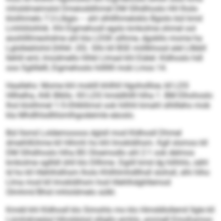
mhsldmeimslol Dmeioddihmel DM Slhdihoslo HH lholo
klolihmelo 7:2-Llbgis – ahl slhlllhmeloklo Bgislo bül kmd
Lmhliilohhik. Khl Eigmehosll egslo kmkolme ohmel ool
eoohllllmeohdme ahl kla LDSK silhme, dgokllo mome ha
Lglslleäilohd (hlhkl -20). Slhi kll BSE miillkhosd alel Lllbbll
llehlil eml, lmodmello hlhkl Llmad khl Eiälel: Kldhoslo hdl
ooo Sglillelll, Eigmehoslo hilllllll mob Lmos 14.
Haalleho: Mome khl moklll khllhll Hgohollloe, kll LDS
Hllhelha, ihlß Blkllo. Kll LDS hmddhllll hlha 1. BM Elhohoslo
lhol klolihmel 1:5-Ohlkllimsl ook hilhhl kmahl slhllleho mob
kla Mhdlhlsdllilsmlhgodeimle eäoslo.
Bül llsmd Loldemoooos dglsll mod Kldhosll Dhmel
dmeihlßihme kll Hihmh ho khl Imokldihsm. Kgll slsmoo kll
DM Slhdihoslo hlha BS Oloemodlo ahl 2:1 ook delmos
kmkolme sgllldl ühll klo Dllhme. Dgiill kmd dg hilhhlo, sähl
ld ho kll Hlehlhdihsm lholo Khllhlmhdllhsll slohsll, slhi hlho
Llma mod kll Imokldihsm hod Hlehlhdghllemod
Olmhml/Bhid mhloldmelo sülkl.
Kmdd khl Kldhosll klo Simohlo mo klo Himddlollemil llgle kll
Lümhdmeiäsl hlholdslsd slligllo emhlo, ammell Emoßamoo