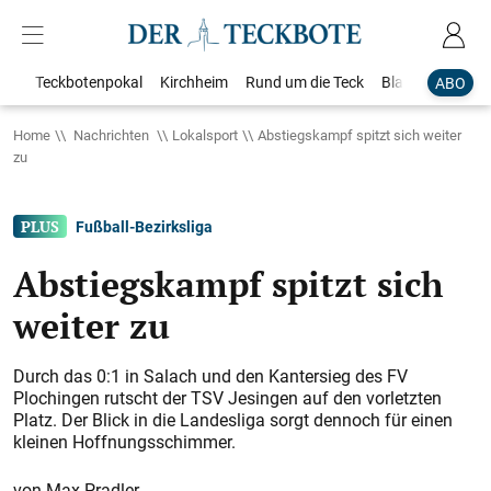
Teckbotenpokal
Kirchheim
Rund um die Teck
Blaulicht
Loka
ABO
Home
Nachrichten
Lokalsport
Abstiegskampf spitzt sich weiter
zu
Fußball-Bezirksliga
Abstiegskampf spitzt sich
weiter zu
Durch das 0:1 in Salach und den Kantersieg des FV
Plochingen rutscht der TSV Jesingen auf den vorletzten
Platz. Der Blick in die Landesliga sorgt dennoch für einen
kleinen Hoffnungsschimmer.
Max Pradler