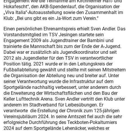
Engagement wie die Teilnahme am Kirchheimer Haft- und
Hokafescht“, den AKB-Spendenlauf, die Organisation der
„Viva Italia“-Autoausstellung sowie den Zusammenhalt im
Klub: „Bei uns gibt es ein Ja-Wort zum Verein.“
Einen persönlichen Ehrenamtspreis erhielt Sven Andler. Das
Vorstandsmitglied im TSV Jesingen startete sein
Engagement 2009 als Jugendtrainer der Bambini und
trainierte die Mannschaft bis zum der Ende der A-Jugend.
Dabei war er zusätzlich als Jugendkoordinator und seit
2012 als Jugendleiter für den TSV in verantwortlicher
Position tätig. 2021 wurde er in den Leitungskreis der
Fußballabteilung gewählt und stellte mit seinen Mitstreitern
die Organisation der Abteilung neu und breiter auf. Unter
seiner Verantwortung wurde die Infrastruktur auf dem
Sportgelände nachhaltig verbessert, unter anderem durch
die Erweiterung der Wirtschaftsflächen und den Bau der
Keller Lufttechnik Arena. Sven Andler vertritt den Klub unter
anderem im Stadtverband für Leibesübungen. Er
verantworte die Erstellung der Chronik zum 125-jährigen
Vereinsjubiläum 2024. In seine Amtszeit fiel auch die sehr
erfolgreiche Durchführung des Teckboten-Pokalturniers
2024 auf dem Sportgelände Lehenäcker, welches er