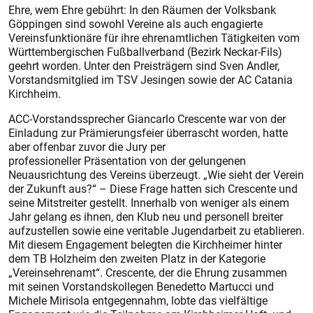
Ehre, wem Ehre gebührt: In den Räumen der Volksbank
Göppingen sind sowohl Vereine als auch engagierte
Vereinsfunktionäre für ihre ehrenamtlichen Tätigkeiten vom
Württembergischen Fußballverband (Bezirk Neckar-Fils)
geehrt worden. Unter den Preisträgern sind Sven Andler,
Vorstandsmitglied im TSV Jesingen sowie der AC Catania
Kirchheim.
ACC-Vorstandssprecher Giancarlo Crescente war von der
Einladung zur Prämierungsfeier überrascht worden, hatte
aber offenbar zuvor die Jury per
professioneller Präsentation von der gelungenen
Neuausrichtung des Vereins überzeugt. „Wie sieht der Verein
der Zukunft aus?“ – Diese Frage hatten sich Crescente und
seine Mitstreiter gestellt. Innerhalb von weniger als einem
Jahr gelang es ihnen, den Klub neu und personell breiter
aufzustellen sowie eine veritable Jugendarbeit zu etablieren.
Mit diesem Engagement belegten die Kirchheimer hinter
dem TB Holzheim den zweiten Platz in der Kategorie
„Vereinsehrenamt“. Crescente, der die Ehrung zusammen
mit seinen Vorstandskollegen Benedetto Martucci und
Michele Mirisola entgegennahm, lobte das vielfältige