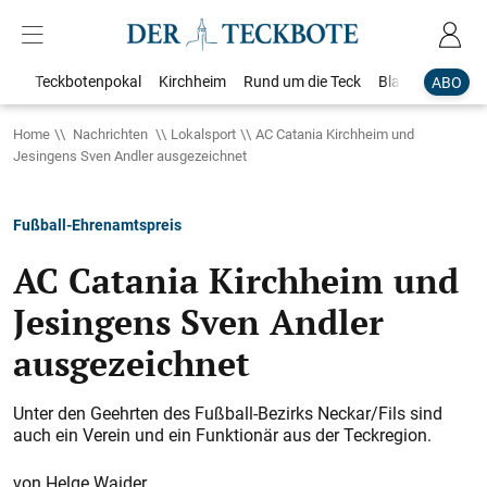
Teckbotenpokal
Kirchheim
Rund um die Teck
Blaulicht
Loka
ABO
Home
Nachrichten
Lokalsport
AC Catania Kirchheim und
Jesingens Sven Andler ausgezeichnet
Fußball-Ehrenamtspreis
AC Catania Kirchheim und
Jesingens Sven Andler
ausgezeichnet
Unter den Geehrten des Fußball-Bezirks Neckar/Fils sind
auch ein Verein und ein Funktionär aus der Teckregion.
Helge Waider