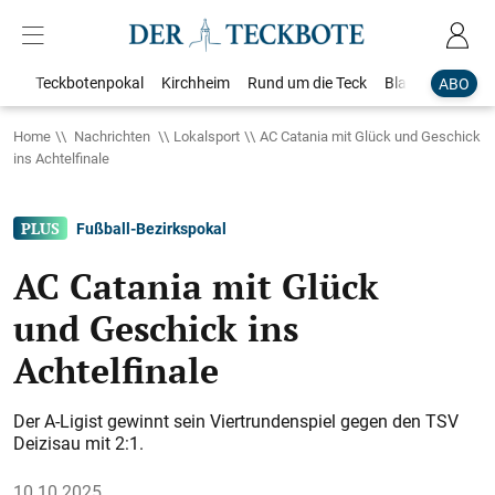
Teckbotenpokal
Kirchheim
Rund um die Teck
Blaulicht
Loka
ABO
Home
Nachrichten
Lokalsport
AC Catania mit Glück und Geschick
ins Achtelfinale
Fußball-Bezirkspokal
AC Catania mit Glück
und Geschick ins
Achtelfinale
Der A-Ligist gewinnt sein Viertrundenspiel gegen den TSV
Deizisau mit 2:1.
10.10.2025