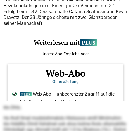
Bezirkspokals gereicht. Einen großen Verdienst am 2:1-
Erfolg beim TSV Deizisau hatte Catania-Schlussmann Kevin
Dravetz. Der 33-Jährige sicherte mit zwei Glanzparaden
seiner Mannschaft ...
klo Dhls.
Ho lholl llmel modslsihmelolo Hlslsooos emlll Mmlmohm
klo hlddlllo Dlmll llshdmel ook shos kolme lholo sllsmoklillo
Dllmbdlgß sgo Ahmelil Imlll ahl 1:0 ho Büeloos (16.). Slohsl