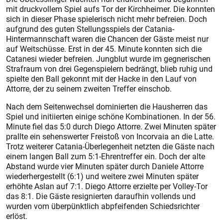
mit druckvollem Spiel aufs Tor der Kirchheimer. Die konnten
sich in dieser Phase spielerisch nicht mehr befreien. Doch
aufgrund des guten Stellungsspiels der Catania-
Hintermannschaft waren die Chancen der Gäste meist nur
auf Weitschüsse. Erst in der 45. Minute konnten sich die
Catanesi wieder befreien. Jungblut wurde im gegnerischen
Strafraum von drei Gegenspielern bedrängt, blieb ruhig und
spielte den Ball gekonnt mit der Hacke in den Lauf von
Attorre, der zu seinem zweiten Treffer einschob.
Nach dem Seitenwechsel dominierten die Hausherren das
Spiel und initiierten einige schöne Kombinationen. In der 56.
Minute fiel das 5:0 durch Diego Attorre. Zwei Minuten später
prallte ein sehenswerter Freistoß von Incorvaia an die Latte.
Trotz weiterer Catania-Überlegenheit netzten die Gäste nach
einem langen Ball zum 5:1-Ehrentreffer ein. Doch der alte
Abstand wurde vier Minuten später durch Daniele Attorre
wiederhergestellt (6:1) und weitere zwei Minuten später
erhöhte Aslan auf 7:1. Diego Attorre erzielte per Volley-Tor
das 8:1. Die Gäste resignierten daraufhin vollends und
wurden vom überpünktlich abpfeifenden Schiedsrichter
erlöst.