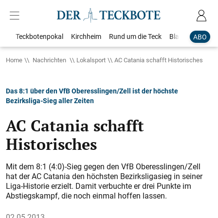
Teckbotenpokal
Kirchheim
Rund um die Teck
Blaulicht
Loka
ABO
Home
Nachrichten
Lokalsport
AC Catania schafft Historisches
Das 8:1 über den VfB Oberesslingen/Zell ist der höchste
Bezirksliga-Sieg aller Zeiten
AC Catania schafft
Historisches
Mit dem 8:1 (4:0)-Sieg gegen den VfB Oberesslingen/Zell
hat der AC Catania den höchsten Bezirksligasieg in seiner
Liga-Historie erzielt. Damit verbuchte er drei Punkte im
Abstiegskampf, die noch einmal hoffen lassen.
02.05.2013