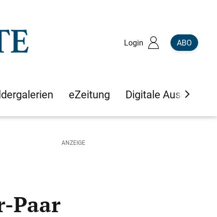
Login
ABO
ldergalerien
eZeitung
Digitale Ausgaben
r-Paar