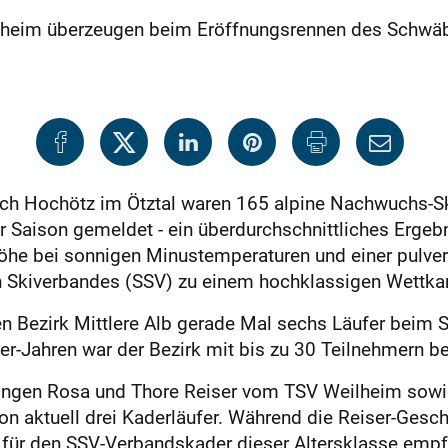
lheim überzeugen beim Eröffnungsrennen des Schwäb
ach Hochötz im Ötztal waren 165 alpine Nachwuchs-S
Saison gemeldet - ein überdurchschnittliches Ergebn
e bei sonnigen Minustemperaturen und einer pulverha
 Skiverbandes (SSV) zu einem hochklassigen Wettka
n Bezirk Mittlere Alb gerade Mal sechs Läufer bei
er-Jahren war der Bezirk mit bis zu 30 Teilnehmern b
lingen Rosa und Thore Reiser vom TSV Weilheim sow
ion aktuell drei Kaderläufer. Während die Reiser-Ges
 für den SSV-Verbandskader dieser Altersklasse empf