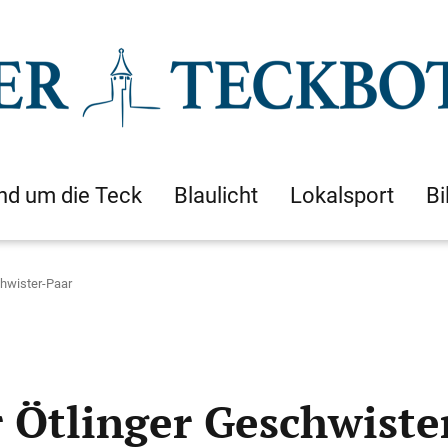
nd um die Teck
Blaulicht
Lokalsport
Bi
chwister-Paar
r Ötlinger Geschwiste