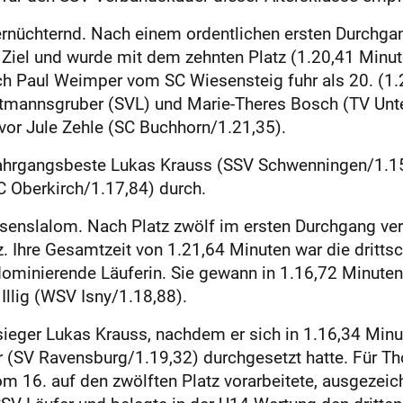
rnüchternd. Nach einem ordentlichen ersten Durchgan
 Ziel und wurde mit dem zehnten Platz (1.20,41 Minute
h Paul Weimper vom SC Wiesensteig fuhr als 20. (1.
mannsgruber (SVL) und Marie-Theres Bosch (TV Unter
vor Jule Zehle (SC Buchhorn/1.21,35).
Jahrgangsbeste Lukas Krauss (SSV Schwenningen/1.15,
C Oberkirch/1.17,84) durch.
iesenslalom. Nach Platz zwölf im ersten Durchgang ver
. Ihre Gesamtzeit von 1.21,64 Minuten war die dritts
dominierende Läuferin. Sie gewann in 1.16,72 Minute
Illig (WSV Isny/1.18,88).
sieger Lukas Krauss, nachdem er sich in 1.16,34 Min
 (SV Ravensburg/1.19,32) durchgesetzt hatte. Für Thor
m 16. auf den zwölften Platz vorarbeitete, ausgezeich