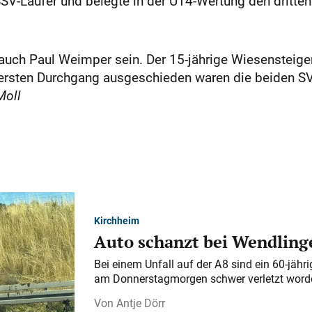
SSV-Läufer und belegte in der U14-Wertung den dritten
 auch Paul Weimper sein. Der 15-jährige Wiesensteige
m ersten Durchgang ausgeschieden waren die beiden S
Moll
Kirchheim
Auto schanzt bei Wendlinge
Bei einem Unfall auf der A 8 sind ein 60-jähr
am Donnerstagmorgen schwer verletzt word
Antje Dörr