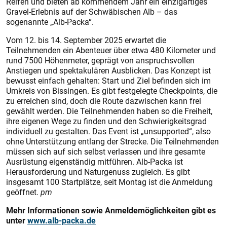
Reifen und bieten ab kommendem Jahr ein einzigartiges
Gravel-Erlebnis auf der Schwäbischen Alb – das
sogenannte „Alb-Packa“.
Vom 12. bis 14. September 2025 erwartet die
Teilnehmenden ein Abenteuer über etwa 480 Kilometer und
rund 7500 Höhenmeter, geprägt von anspruchsvollen
Anstiegen und spektakulären Ausblicken. Das Konzept ist
bewusst einfach gehalten: Start und Ziel befinden sich im
Umkreis von Bissingen. Es gibt festgelegte Checkpoints, die
zu erreichen sind, doch die Route dazwischen kann frei
gewählt werden. Die Teilnehmenden haben so die Freiheit,
ihre eigenen Wege zu finden und den Schwierigkeitsgrad
individuell zu gestalten. Das Event ist „unsupported“, also
ohne Unterstützung entlang der Strecke. Die Teilnehmenden
müssen sich auf sich selbst verlassen und ihre gesamte
Ausrüstung eigenständig mitführen. Alb-Packa ist
Herausforderung und Naturgenuss zugleich. Es gibt
insgesamt 100 Startplätze, seit Montag ist die Anmeldung
geöffnet.
pm
Mehr Informationen sowie Anmeldemöglichkeiten gibt es
unter
www.alb-packa.de