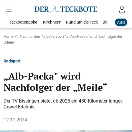
Teckbotenpokal
Kirchheim
Rund um die Teck
Blaulicht
Loka
ABO
Home
Nachrichten
Lokalsport
„Alb-Packa" wird Nachfolger der
„Meile“
Radsport
„Alb-Packa" wird
Nachfolger der „Meile“
Der TV Bissingen bietet ab 2025 ein 480 Kilometer langes
Gravel-Erlebnis.
12.11.2024