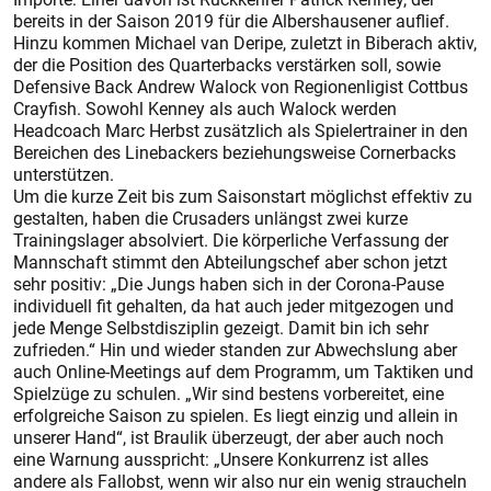
bereits in der Saison 2019 für die Albershausener auflief.
Hinzu kommen Michael van ­Deripe, zuletzt in Biberach aktiv,
der die Position des Quarterbacks verstärken soll, sowie
Defensive Back Andrew Walock von Regionenligist Cottbus
Crayfish. Sowohl Kenney als auch Walock werden
Headcoach Marc Herbst zusätzlich als Spielertrainer in den
Bereichen des Linebackers beziehungsweise Cornerbacks
unterstützen.
Um die kurze Zeit bis zum Saisonstart möglichst effektiv zu
gestalten, haben die Crusaders unlängst zwei kurze
Trainingslager absolviert. Die körperliche Verfassung der
Mannschaft stimmt den
Abteilungschef aber schon jetzt
sehr positiv: „Die Jungs haben sich in der Corona-Pause
individuell fit gehalten, da hat auch jeder mitgezogen und
jede Menge Selbstdisziplin gezeigt. Damit bin ich sehr
zufrieden.“ Hin und wieder standen zur Abwechslung aber
auch Online-Meetings auf dem Programm, um Taktiken und
Spielzüge zu schulen. „Wir sind bestens vorbereitet, eine
erfolgreiche Saison zu spielen. Es liegt einzig und allein in
unserer Hand“, ist Braulik überzeugt, der aber auch noch
eine Warnung ausspricht: „Unsere Konkurrenz ist alles
andere als Fallobst, wenn wir also nur ein wenig straucheln