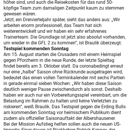
höher sind, und auch die Reisekosten für das rund 50-
köpfige Team zum damaligen Zeitpunkt kaum zu stemmen
gewesen wären.
Jetzt, ein Dreivierteljahr später, sieht das anders aus: „Wir
arbeiten enorm professionell, das Team hat sich
weiterentwickelt und wir haben ein sehr erfahrenes
Trainerteam. Die Grundlage ist jetzt also absolut vorhanden,
um wieder in die GFL 2 zu kommen“, ist Braulik überzeugt.
Testspiel kommenden Sonntag
Am 15. August starten die Crusaders mit einem Heimspiel
gegen Pforzheim in die neue Runde, der letzte Spieltag
findet bereits am 3. Oktober statt. Da coronabedingt erneut
nur eine „halbe“ Saison ohne Rückrunde ausgetragen wird,
bedeutet das einen vollen Terminkalender mit sechs Partien
in gerade einmal sieben Wochen: „Wir haben diese Saison
deutlich weniger Pause zwischendurch als sonst. Deshalb
haben wir auch nur ein Vorbereitungsspiel vereinbart, um die
Belastung im Rahmen zu halten und keine Verletzten zu
riskieren“, weiß Braulik. Das Testspiel gegen die Erding Bulls
am kommenden Sonntag vor heimischem Publikum dient
zudem als offizieller Saisonauftakt der Albershausener.
Bei der Mission Aufstieg helfen sollen auch die neuen US-
Importe: Einer davon ist Rückkehrer Patrick Kenney, der