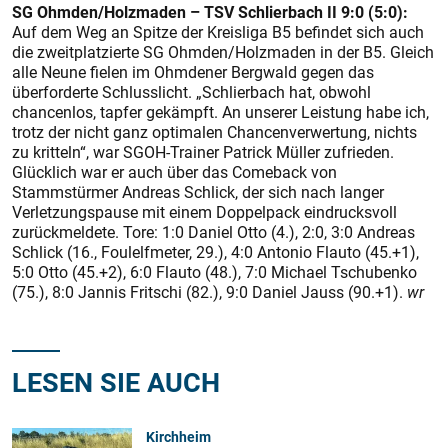
SG Ohmden/Holzmaden – TSV Schlierbach II 9:0 (5:0):
Auf dem Weg an Spitze der Kreisliga B5 befindet sich auch
die zweitplatzierte SG Ohmden/Holzmaden in der B5. Gleich
alle Neune fielen im Ohmdener Bergwald gegen das
überforderte Schlusslicht. „Schlierbach hat, obwohl
chancenlos, tapfer gekämpft. An unserer Leistung habe ich,
trotz der nicht ganz optimalen Chancenverwertung, nichts
zu kritteln“, war SGOH-Trainer Patrick Müller zufrieden.
Glücklich war er auch über das Comeback von
Stammstürmer Andreas Schlick, der sich nach langer
Verletzungspause mit einem Doppelpack eindrucksvoll
zurückmeldete. Tore: 1:0 Daniel Otto (4.), 2:0, 3:0 Andreas
Schlick (16., Foulelfmeter, 29.), 4:0 Antonio Flauto (45.+1),
5:0 Otto (45.+2), 6:0 Flauto (48.), 7:0 Michael Tschubenko
(75.), 8:0 Jannis Fritschi (82.), 9:0 Daniel Jauss (90.+1).
wr
LESEN SIE AUCH
Kirchheim