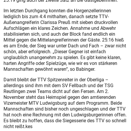
25:19 ging auch der zweite Satz an die Gastgeberinnen.
Im letzten Durchgang konnten die Horgenzellerinnen
lediglich bis zum 4:4 mithalten, danach setzte TTV-
Außenangreiferin Clarissa Preuß mit sieben druckvollen
Aufschlägen ein klares Zeichen. Annahme und Abwehr
stabilisierten sich, und auch der Block fand endlich ein
Mittel gegen die Mittelangreiferinnen der Gäste. 25:16 hieß
es am Ende, der Sieg war unter Dach und Fach – zwar nicht
schön, aber erfolgreich. „Dieser Gegner ist einfach
unglaublich unangenehm zu spielen. Es gibt keine klaren,
harten Angriffe oder Spielzüge, wie wir es von stärkeren
Mannschaften gewöhnt waren“, so Babinger.
Damit bleibt der TTV Spitzenreiter in der Oberliga –
allerdings sind ihm mit dem SV Fellbach und der TSG
Reutlingen zwei Teams dicht auf den Fersen. Am 2.
November steht das Heimspiel gegen den amtierenden
Vizemeister MTV Ludwigsburg auf dem Programm. Beide
Mannschaften sind bisher noch ungeschlagen und der TTV
hat noch eine Rechnung mit den Ludwigsburgerinnen offen.
Es bleibt zu hoffen, dass die Siegesserie des TTV so schnell
nicht reißt.kes