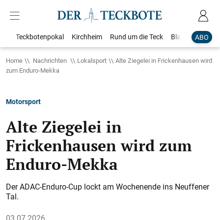
Teckbotenpokal
Kirchheim
Rund um die Teck
Blaulicht
Loka
ABO
Home
Nachrichten
Lokalsport
Alte Ziegelei in Frickenhausen wird
zum Enduro-Mekka
Motorsport
Alte Ziegelei in
Frickenhausen wird zum
Enduro-Mekka
Der ADAC-Enduro-Cup lockt am Wochenende ins Neuffener
Tal.
03.07.2026