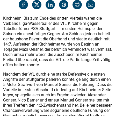
Kirchheim. Bis zum Ende des dritten Viertels waren die
Verbandsliga-Wasserballer des VfL Kirchheim gegen
Tabellenführer PSV Stuttgart II im ersten Heimspiel der
Saison ein ebenbürtiger Gegner. Am Schluss jedoch behielt
der haushohe Favorit die Oberhand und siegte deutlich mit
14:7. Aufseiten der Kirchheimer wurde von Beginn an
Torjäger Maxi Oelsner, der beruflich verhindert war, vermisst.
Doch umso mehr waren die Zuschauer im Kirchheimer
Freibad überrascht, dass der VfL die Partie lange Zeit völlig
offen halten konnte.
Nachdem der VfL durch eine starke Defensive die ersten
Angriffe der Stuttgarter parieren konnte, gelang durch einen
5-Meter-Strafwurf von Manuel Gonser die Führung. Dass die
Vorteile im ersten Abschnitt eindeutig auf Kirchheimer Seite
lagen, spiegelte sich auch im Ergebnis wieder: Alexander
Gonser, Nico Barner und erneut Manuel Gonser stellten mit
ihren Treffern den 4:2-Zwischenstand her. Bei einer besseren
Chancenverwertung wäre sogar eine deutliche Führung der
Gastgeber möglich gewesen. Im zweiten Viertel fehlte es