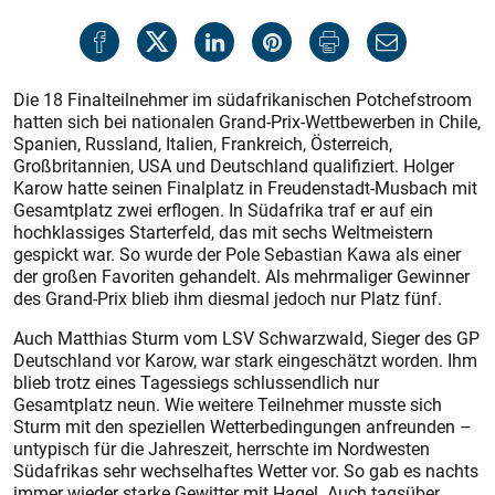
Die 18 Finalteilnehmer im südafrikanischen Potchefstroom
hatten sich bei nationalen Grand-Prix-Wettbewerben in Chile,
Spanien, Russland, Italien, Frankreich, Österreich,
Großbritannien, USA und Deutschland qualifiziert. Holger
Karow hatte seinen Finalplatz in Freudenstadt-Musbach mit
Gesamtplatz zwei erflogen. In Südafrika traf er auf ein
hochklassiges Starterfeld, das mit sechs Weltmeistern
gespickt war. So wurde der Pole Sebastian Kawa als einer
der großen Favoriten gehandelt. Als mehrmaliger Gewinner
des Grand-Prix blieb ihm diesmal jedoch nur Platz fünf.
Auch Matthias Sturm vom LSV Schwarzwald, Sieger des GP
Deutschland vor Karow, war stark eingeschätzt worden. Ihm
blieb trotz eines Tagessiegs schlussendlich nur
Gesamtplatz neun. Wie weitere Teilnehmer musste sich
Sturm mit den speziellen Wetterbedingungen anfreunden –
untypisch für die Jahreszeit, herrschte im Nordwesten
Südafrikas sehr wechselhaftes Wetter vor. So gab es nachts
immer wieder starke Gewitter mit Hagel. Auch tagsüber