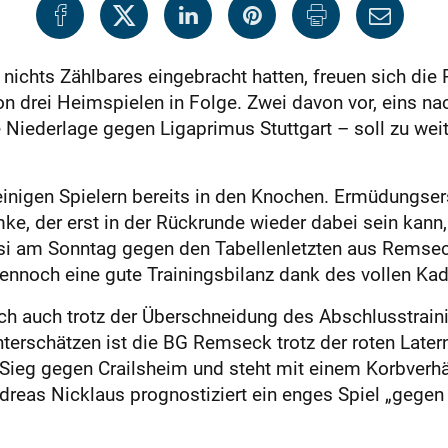
ichts Zählbares eingebracht hatten, freuen sich die 
on drei Heimspielen in Folge. Zwei davon vor, eins n
 Niederlage gegen Ligaprimus Stuttgart – soll zu wei
 einigen Spielern bereits in den Knochen. Ermüdungse
ke, der erst in der Rückrunde wieder dabei sein kann
si am Sonntag gegen den Tabellenletzten aus Remseck 
dennoch eine gute Trainingsbilanz dank des vollen Kade
 auch trotz der Überschneidung des Abschlusstraini
nterschätzen ist die BG Remseck trotz der roten Later
eg gegen Crailsheim und steht mit einem Korbverhält
reas Nicklaus prognostiziert ein enges Spiel „gegen 