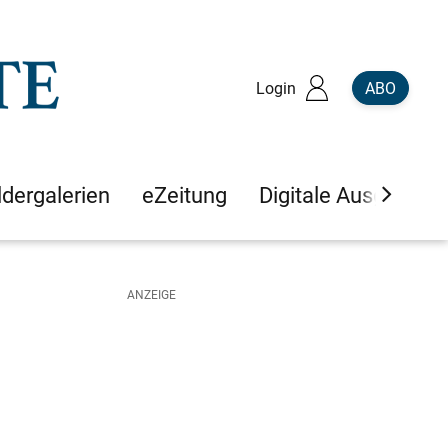
Login
ABO
ldergalerien
eZeitung
Digitale Ausgaben