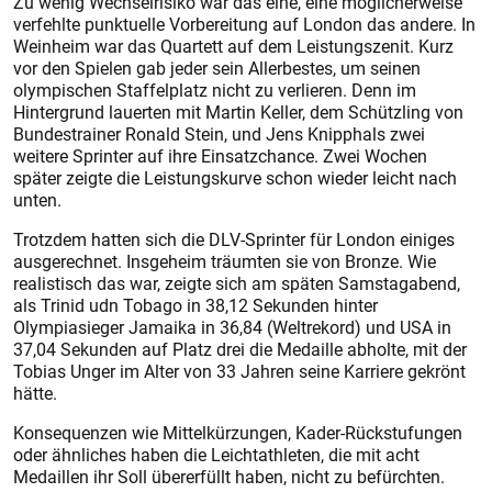
Zu wenig Wechselrisiko war das eine, eine möglicherweise
verfehlte punktuelle Vorbereitung auf London das andere. In
Weinheim war das Quartett auf dem Leistungszenit. Kurz
vor den Spielen gab jeder sein Allerbestes, um seinen
olympischen Staffelplatz nicht zu verlieren. Denn im
Hintergrund lauerten mit Martin Keller, dem Schützling von
Bundestrainer Ronald Stein, und Jens Knipphals zwei
weitere Sprinter auf ihre Einsatzchance. Zwei Wochen
später zeigte die Leistungskurve schon wieder leicht nach
unten.
Trotzdem hatten sich die DLV-Sprinter für London einiges
ausgerechnet. Insgeheim träumten sie von Bronze. Wie
realistisch das war, zeigte sich am späten Samstagabend,
als Trinid udn Tobago in 38,12 Sekunden hinter
Olympiasieger Jamaika in 36,84 (Weltrekord) und USA in
37,04 Sekunden auf Platz drei die Medaille abholte, mit der
Tobias Unger im Alter von 33 Jahren seine Karriere gekrönt
hätte.
Konsequenzen wie Mittelkürzungen, Kader-Rückstufungen
oder ähnliches haben die Leichtathleten, die mit acht
Medaillen ihr Soll übererfüllt haben, nicht zu befürchten.