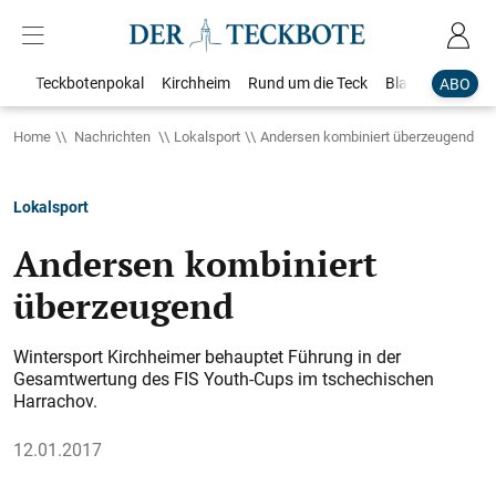
Teckbotenpokal
Kirchheim
Rund um die Teck
Blaulicht
Loka
ABO
Home
Nachrichten
Lokalsport
Andersen kombiniert überzeugend
Lokalsport
Andersen kombiniert
überzeugend
Wintersport Kirchheimer behauptet Führung in der
Gesamtwertung des FIS Youth-Cups im tschechischen
Harrachov.
12.01.2017