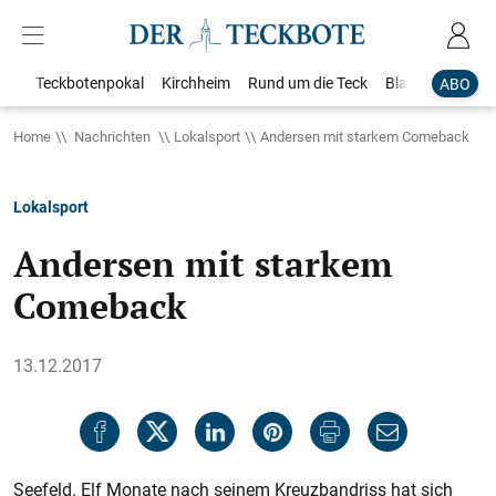
Teckbotenpokal
Kirchheim
Rund um die Teck
Blaulicht
Loka
ABO
Home
Nachrichten
Lokalsport
Andersen mit starkem Comeback
Lokalsport
Andersen mit starkem
Comeback
13.12.2017
Seefeld. Elf Monate nach seinem Kreuzbandriss hat sich