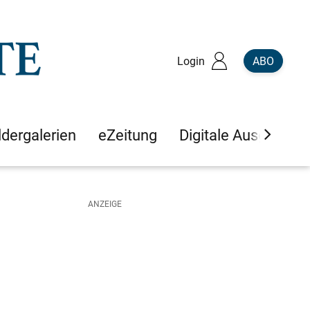
Login
ABO
ldergalerien
eZeitung
Digitale Ausgaben