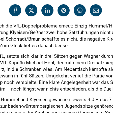
ich die VfL-Doppelprobleme erneut: Einzig Hummel/Ho
ng Klyeisen/Geßner zwei hohe Satzführungen nicht dur
l Schorradt/Braun schaffte es nicht, die negative Kir
Zum Glück lief es danach besser.
 setzte sich klar in drei Sätzen gegen Wagner durch
 VfL-Kapitän Michael Hohl, der mit einem Dreisatzsieg
arz, in die Schranken wies. Am Nebentisch kämpfte s
wann in fünf Sätzen. Umgekehrt verlief die Partie von
 noch verspielte. Eine klare Angelegenheit war das S
eim – noch längst war nichts entschieden, als die Du
g: Hummel und Klyeisen gewannen jeweils 3:0 – das 7:
zur baden-württembergischen Jugendspitze gehörende
nde musste der Kirchheimer seinem Gegner zum Sieg