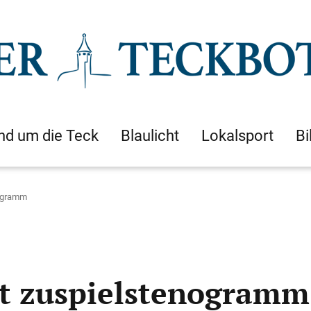
nd um die Teck
Blaulicht
Lokalsport
Bi
nogramm
gt zuspielstenogramm