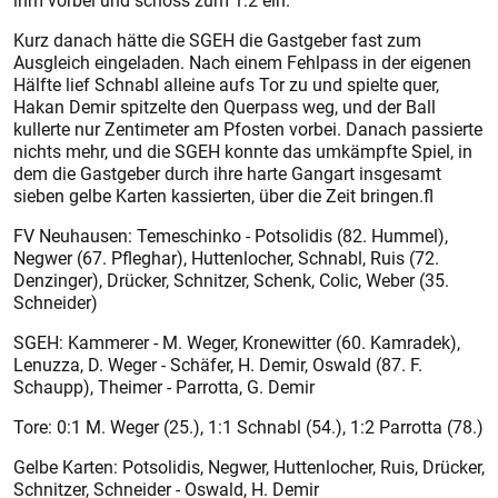
ihm vorbei und schoss zum 1:2 ein.
Kurz danach hätte die SGEH die Gastgeber fast zum
Ausgleich eingeladen. Nach einem Fehlpass in der eigenen
Hälfte lief Schnabl alleine aufs Tor zu und spielte quer,
Hakan Demir spitzelte den Querpass weg, und der Ball
kullerte nur Zentimeter am Pfosten vorbei. Danach passierte
nichts mehr, und die SGEH konnte das umkämpfte Spiel, in
dem die Gastgeber durch ihre harte Gangart insgesamt
sieben gelbe Karten kassierten, über die Zeit bringen.fl
FV Neuhausen: Temeschinko - Potsolidis (82. Hummel),
Negwer (67. Pfleghar), Huttenlocher, Schnabl, Ruis (72.
Denzinger), Drücker, Schnitzer, Schenk, Colic, Weber (35.
Schneider)
SGEH: Kammerer - M. Weger, Kronewitter (60. Kamradek),
Lenuzza, D. Weger - Schäfer, H. Demir, Oswald (87. F.
Schaupp), Theimer - Parrotta, G. Demir
Tore: 0:1 M. Weger (25.), 1:1 Schnabl (54.), 1:2 Parrotta (78.)
Gelbe Karten: Potsolidis, Negwer, Huttenlocher, Ruis, Drücker,
Schnitzer, Schneider - ­Oswald, H. Demir