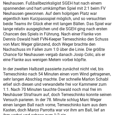
Neuhausen. Fußballbezirksligist SGEH hat nach einem
spannenden und hart umkämpften Spiel mit 2:1 beim FV
Neuhausen gewonnen. Auf dem holprigen Platz war
eigentlich kein Kurzpassspiel möglich, und so versuchten
beide Teams ihr Glück eher mit langen Bällen. Das Spiel war
lange relativ ausgeglichen und die SGEH ging nach ersten
Chancen des Spiels in Führung. Nach einer Flanke von
Dennis Oswald hielt FVN-Keeper Temeschinko den Schuss
von Marc Weger glänzend, doch Weger brachte den
Nachschuss im Fallen zum 1:0 über die Linie. Die größte
Chance für Neuhausen vergab danach Josip Colic, als er
eine Flanke aus wenigen Metern vorbei köpfte.
In der zweiten Halbzeit passierte zunächst nicht viel, bis
Temeschinko nach 54 Minuten einen vom Wind getragenen,
sehr langen Abschlag machte. Der schnelle Marlon Schabl
erlief sich diesen und verwandelte frei vor Kammerer zum
1:1. Nach 70 Minuten tauchte Oswald noch mal frei im
Neuhäuser Strafraum auf, doch Temeschinko konnte seinen
Versuch parieren. In der 78. Minute schlug Marc Weger
einen langen Ball nach vorne, Temeschinko kam aus dem
Kasten, doch Marco Parrotta war vor ihm am Ball, lief an