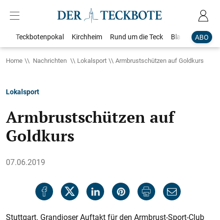
Teckbotenpokal
Kirchheim
Rund um die Teck
Blaulicht
Loka
ABO
Home
Nachrichten
Lokalsport
Armbrustschützen auf Goldkurs
Lokalsport
Armbrustschützen auf
Goldkurs
07.06.2019
Stuttgart. Grandioser Auftakt für den Armbrust-Sport-Club