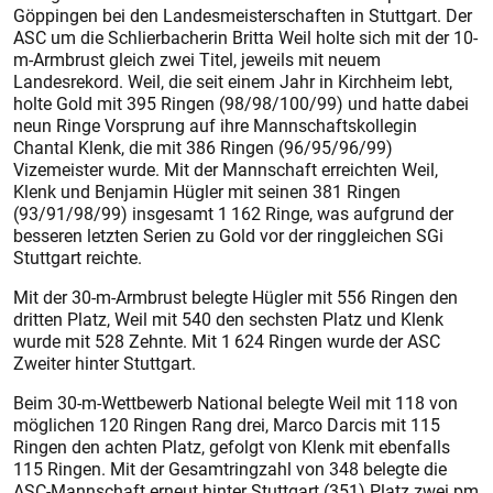
Göppingen bei den Landesmeisterschaften in Stuttgart. Der
ASC um die Schlierbacherin Britta Weil holte sich mit der 10-
m-Armbrust gleich zwei Titel, jeweils mit neuem
Landesrekord. Weil, die seit einem Jahr in Kirchheim lebt,
holte Gold mit 395 Ringen (98/98/100/99) und hatte dabei
neun Ringe Vorsprung auf ihre Mannschaftskollegin
Chantal Klenk, die mit 386 Ringen (96/95/96/99)
Vizemeister wurde. Mit der Mannschaft erreichten Weil,
Klenk und Benjamin Hügler mit seinen 381 Ringen
(93/91/98/99) insgesamt 1 162 Ringe, was aufgrund der
besseren letzten Serien zu Gold vor der ringgleichen SGi
Stuttgart reichte.
Mit der 30-m-Armbrust belegte Hügler mit 556 Ringen den
dritten Platz, Weil mit 540 den sechsten Platz und Klenk
wurde mit 528 Zehnte. Mit 1 624 Ringen wurde der ASC
Zweiter hinter Stuttgart.
Beim 30-m-Wettbewerb National belegte Weil mit 118 von
möglichen 120 Ringen Rang drei, Marco Darcis mit 115
Ringen den achten Platz, gefolgt von Klenk mit ebenfalls
115 Ringen. Mit der Gesamt­ringzahl von 348 belegte die
ASC-Mannschaft erneut hinter Stuttgart (351) Platz zwei.pm