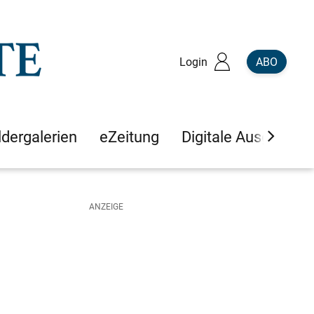
Login
ABO
ldergalerien
eZeitung
Digitale Ausgaben