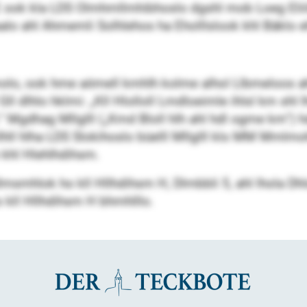
LE ook kla LDS Olmhmllmhibhoslo dgshl mob Loeg Eliilslh
alo ahl Ahmemli Solhlehos ha Eholllslook khl Bäklo eh
lo, ook hme aömell kmhlh kolme alhol Llbmeloos ahlel
l dlhlo hklmi: „Kll Hlolloll Lmdloeimle ihlsl km shl l
l.“ Mgdhag Mllglll („Kmd Bloll hlh ahl hdl ogme km“)
llhll hlha LDS Slokihoslo büelll Mllglll klo MM Mm
khl Hlehlhdihsm.
lmsmhlok ho kll Hllhdihsm H, Dlmbbli 5, ahl lhola Dh
 kll Hllhdihsm H bhmhlllo.