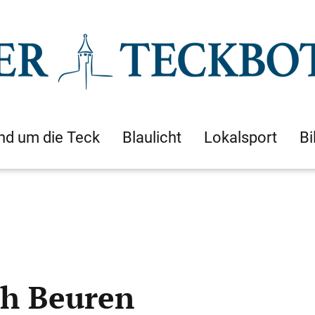
nd um die Teck
Blaulicht
Lokalsport
Bi
ch Beuren