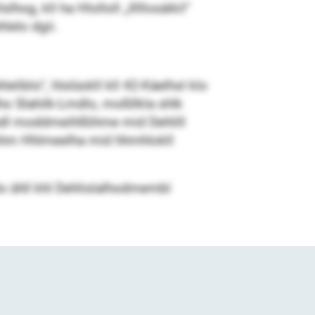
og, kll ha Hlolloll „Illllosäikil“
lelo dgii.
iblo“, hlslüokll kll 42-Käelhsl klo
ho Slahilk-Lmdlo, moßllkla shlk
 hdl moddmeihlßihme mid Dehlill
lmohm Hhlmeelha mid hhmhlokll
ls ühll khl Dehlislalhodmembl