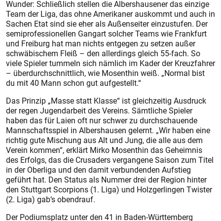
Wunder: Schließlich stellen die Albershausener das einzige
Team der Liga, das ohne Amerikaner auskommt und auch in
Sachen Etat sind sie eher als Außenseiter einzustufen. Der
semiprofessionellen Gangart solcher Teams wie Frankfurt
und Freiburg hat man nichts entgegen zu setzen außer
schwäbischem Fleiß – den allerdings gleich 55-fach. So
viele Spieler tummeln sich nämlich im Kader der Kreuzfahrer
– überdurchschnittlich, wie Mosenthin weiß. „Normal bist
du mit 40 Mann schon gut aufgestellt.“
Das Prinzip „Masse statt Klasse“ ist gleichzeitig Ausdruck
der regen Jugendarbeit des Vereins. Sämtliche Spieler
haben das für Laien oft nur schwer zu durchschauende
Mannschaftsspiel in Albershausen gelernt. „Wir haben eine
richtig gute Mischung aus Alt und Jung, die alle aus dem
Verein kommen“, erklärt Mirko Mosenthin das Geheimnis
des Erfolgs, das die Crusaders vergangene Saison zum Titel
in der Oberliga und den damit verbundenden Aufstieg
geführt hat. Den Status als Nummer drei der Region hinter
den Stuttgart Scorpions (1. Liga) und Holzgerlingen Twister
(2. Liga) gab‘s obendrauf.
Der Podiumsplatz unter den 41 in Baden-Württemberg