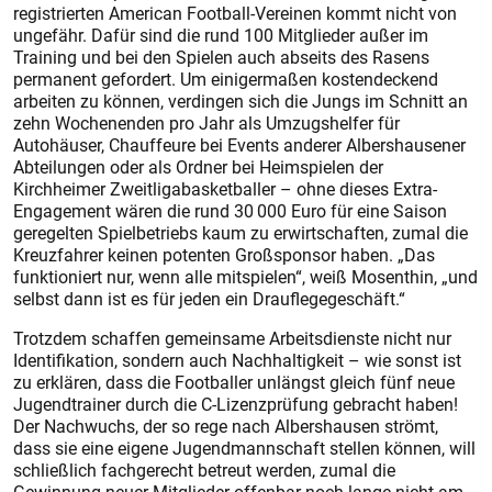
registrierten American Football-Vereinen kommt nicht von
ungefähr. Dafür sind die rund 100 Mitglieder außer im
Training und bei den Spielen auch abseits des Rasens
permanent gefordert. Um einigermaßen kostendeckend
arbeiten zu können, verdingen sich die Jungs im Schnitt an
zehn Wochenenden pro Jahr als Umzugshelfer für
Autohäuser, Chauffeure bei Events anderer Albershausener
Abteilungen oder als Ordner bei Heimspielen der
Kirchheimer Zweitligabasketballer – ohne dieses Extra-
Engagement wären die rund 30 000 Euro für eine Saison
geregelten Spielbetriebs kaum zu erwirtschaften, zumal die
Kreuzfahrer keinen potenten Großsponsor haben. „Das
funktioniert nur, wenn alle mitspielen“, weiß Mosenthin, „und
selbst dann ist es für jeden ein Drauflegegeschäft.“
Trotzdem schaffen gemeinsame Arbeitsdienste nicht nur
Identifikation, sondern auch Nachhaltigkeit – wie sonst ist
zu erklären, dass die Footballer unlängst gleich fünf neue
Jugendtrainer durch die C-Lizenzprüfung gebracht haben!
Der Nachwuchs, der so rege nach Albershausen strömt,
dass sie eine eigene Jugendmannschaft stellen können, will
schließlich fachgerecht betreut werden, zumal die