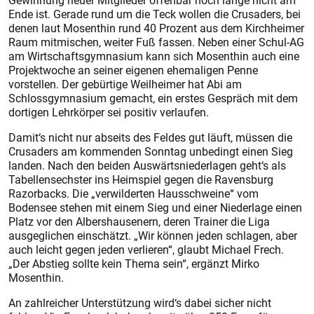
Gewinnung neuer Mitglieder offenbar noch lange nicht am
Ende ist. Gerade rund um die Teck wollen die Crusaders, bei
denen laut Mosenthin rund 40 Prozent aus dem Kirchheimer
Raum mitmischen, weiter Fuß fassen. Neben einer Schul-AG
am Wirtschaftsgymnasium kann sich Mosenthin auch eine
Projektwoche an seiner eigenen ehemaligen Penne
vorstellen. Der gebürtige Weilheimer hat Abi am
Schlossgymnasium gemacht, ein erstes Gespräch mit dem
dortigen Lehrkörper sei positiv verlaufen.
Damit‘s nicht nur abseits des Feldes gut läuft, müssen die
Crusaders am kommenden Sonntag unbedingt einen Sieg
landen. Nach den beiden Auswärtsniederlagen geht‘s als
Tabellensechster ins Heimspiel gegen die Ravensburg
Razorbacks. Die „verwilderten Hausschweine“ vom
Bodensee stehen mit einem Sieg und einer Niederlage einen
Platz vor den Albershausenern, deren Trainer die Liga
ausgeglichen einschätzt. „Wir können jeden schlagen, aber
auch leicht gegen jeden verlieren“, glaubt Michael Frech.
„Der Abstieg sollte kein Thema sein“, ergänzt Mirko
Mosenthin.
An zahlreicher Unterstützung wird‘s dabei sicher nicht