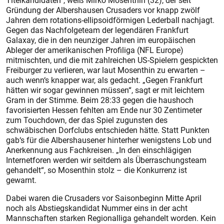
Titelkandidaten“, weiß Mirko Mosenthin (32), der seit
Gründung der Albershausen Crusaders vor knapp zwölf
Jahren dem rotations-ellipsoidförmigen Lederball nachjagt.
Gegen das Nachfolgeteam der legendären Frankfurt
Galaxay, die in den neunziger Jahren im europäischen
Ableger der amerikanischen Profiliga (NFL Europe)
mitmischten, und die mit zahlreichen US-Spielern gespickten
Freiburger zu verlieren, war laut Mosenthin zu erwarten –
auch wenn‘s knapper war, als gedacht. „Gegen Frankfurt
hätten wir sogar gewinnen müssen“, sagt er mit leichtem
Gram in der Stimme. Beim 28:33 gegen die haushoch
favorisierten Hessen fehlten am Ende nur 30 Zentimeter
zum Touchdown, der das Spiel zugunsten des
schwäbischen Dorfclubs entschieden hätte. Statt Punkten
gab‘s für die Albershausener hinterher wenigstens Lob und
Anerkennung aus Fachkreisen. „In den einschlägigen
Internetforen werden wir seitdem als Überraschungsteam
gehandelt“, so Mosenthin stolz – die Konkurrenz ist
gewarnt.
Dabei waren die Crusaders vor Saisonbeginn Mitte April
noch als Abstiegskandidat Nummer eins in der acht
Mannschaften starken Regionalliga gehandelt worden. Kein