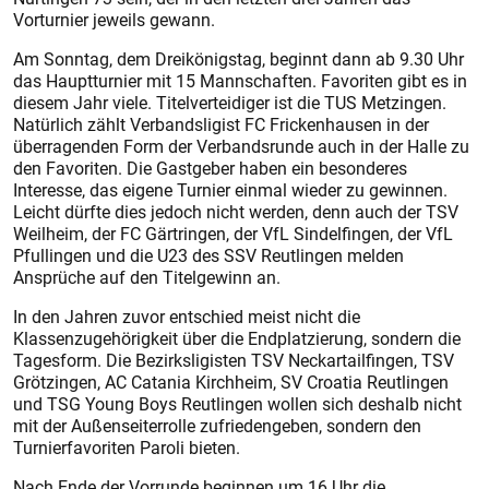
Vorturnier jeweils gewann.
Am Sonntag, dem Dreikönigstag, beginnt dann ab 9.30 Uhr
das Hauptturnier mit 15 Mannschaften. Favoriten gibt es in
diesem Jahr viele. Titelverteidiger ist die TUS Met­zingen.
Natürlich zählt Verbandsligist FC Frickenhausen in der
überragenden Form der Verbandsrunde auch in der Halle zu
den Favoriten. Die Gastgeber haben ein besonderes
Interesse, das eigene Turnier einmal wieder zu gewinnen.
Leicht dürfte dies jedoch nicht werden, denn auch der TSV
Weilheim, der FC Gärtringen, der VfL Sindelfingen, der VfL
Pfullingen und die U23 des SSV Reutlingen melden
Ansprüche auf den Titelgewinn an.
In den Jahren zuvor entschied meist nicht die
Klassenzugehörigkeit über die Endplatzierung, sondern die
Tagesform. Die Bezirksligisten TSV Neckartailfingen, TSV
Grötzingen, AC Catania Kirchheim, SV Croatia Reutlingen
und TSG Young Boys Reutlingen wollen sich deshalb nicht
mit der Außenseiterrolle zufriedengeben, sondern den
Turnierfavoriten Paroli bieten.
Nach Ende der Vorrunde beginnen um 16 Uhr die