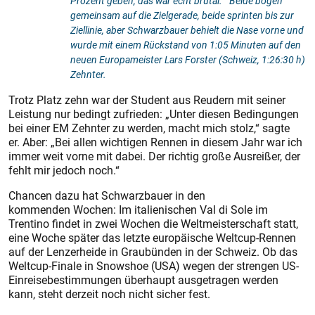
Prozent geben, das war echt brutal.“ Beide bogen
gemeinsam auf die Zielgerade, beide sprinten bis zur
Ziellinie, aber Schwarzbauer behielt die Nase vorne und
wurde mit einem Rückstand von 1:05 Minuten auf den
neuen Europameister Lars Forster (Schweiz, 1:26:30 h)
Zehnter.
Trotz Platz zehn war der Student aus Reudern mit seiner
Leistung nur bedingt zufrieden: „Unter diesen Bedingungen
bei einer EM Zehnter zu werden, macht mich stolz,“ sagte
er. Aber: „Bei allen wichtigen Rennen in diesem Jahr war ich
immer weit vorne mit dabei. Der richtig große Ausreißer, der
fehlt mir jedoch noch.“
Chancen dazu hat Schwarzbauer in den
kommenden Wochen: Im italienischen Val di Sole im
Trentino findet in zwei Wochen die Weltmeisterschaft statt,
eine Woche später das letzte europäische Weltcup-Rennen
auf der Lenzerheide in Graubünden in der Schweiz. Ob das
Weltcup-Finale in Snowshoe (USA) wegen der strengen US-
Einreisebestimmungen überhaupt ausgetragen werden
kann, steht derzeit noch nicht sicher fest.