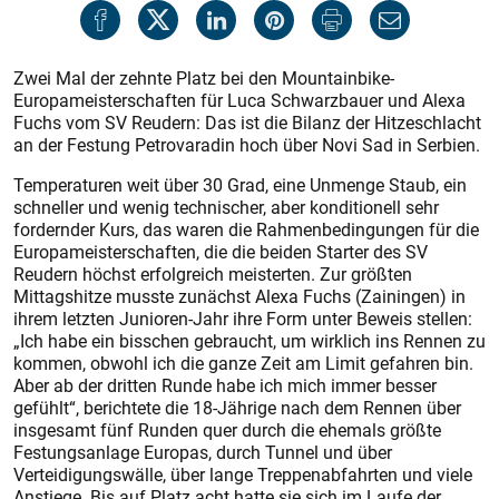
Zwei Mal der zehnte Platz bei den Mountainbike-
Europameisterschaften für Luca Schwarzbauer und Alexa
Fuchs vom SV Reudern: Das ist die Bilanz der Hitzeschlacht
an der Festung Petrovaradin hoch über Novi Sad in Serbien.
Temperaturen weit über 30 Grad, eine Unmenge Staub, ein
schneller und wenig technischer, aber konditionell sehr
fordernder Kurs, das waren die Rahmenbedingungen für die
Europameisterschaften, die die beiden Starter des SV
Reudern höchst erfolgreich meisterten. Zur größten
Mittagshitze musste zunächst Alexa Fuchs (Zainingen) in
ihrem letzten Junioren-Jahr ihre Form unter Beweis stellen:
„Ich habe ein bisschen gebraucht, um wirklich ins Rennen zu
kommen, obwohl ich die ganze Zeit am Limit gefahren bin.
Aber ab der dritten Runde habe ich mich immer besser
gefühlt“, berichtete die 18-Jährige nach dem Rennen über
insgesamt fünf Runden quer durch die ehemals größte
Festungsanlage Europas, durch Tunnel und über
Verteidigungswälle, über lange Treppenabfahrten und viele
Anstiege. Bis auf Platz acht hatte sie sich im Laufe der