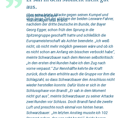
aus.
über seine letzte Attacke gegen seinen Kumpel und
Luca Schwarzbauer
über lange Zeit der stärkere der beiden Lexware-Fahrer,
Teamkollegen Max Brandl
nachdem der dritte Deutsche im Bunde, der Bayer
Georg Egger, schon früh den Sprung in die
Spitzengruppe geschafft hatte und schließlich die
Europameisterschaft als Achter beendete. „Ich weiß
nicht, ob nicht mehr möglich gewesen wäre und ob ich
es nicht schon am Anfang ein bisschen verbockt habe“,
meinte Schwarzbauer nach dem Rennen selbstkritisch:
„In den ersten drei Runden habe ich den Zug nach
vorne verpasst.“ Zur Rennhälfte kehrte die Kraft
zurück, doch dann erhöhte auch die Gruppe vor ihm die
Schlagzahl, so dass Schwarzbauer den Anschluss nicht
wieder herstellen konnte. Dafür löste er sich in der
Schlussphase von Brandl: „Er sah in dem Moment
nicht gut aus“, meinte Schwarzbauer zu seiner Attacke
zwei Runden vor Schluss. Doch Brandl fand die zweite
Luft und preschte noch einmal von hinten heran.
Schwarzbauer:
„Im letzten Anstieg musste ich 102