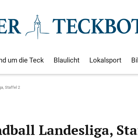
nd um die Teck
Blaulicht
Lokalsport
Bi
a, Staffel 2
dball Landesliga, Staf