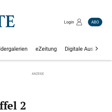
Login
ABO
ldergalerien
eZeitung
Digitale Ausgaben
fel 2