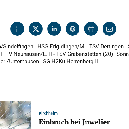
Sindelfingen - HSG Frigidingen/M. TSV Dettingen -
II TV Neuhausen/E. II - TSV Grabenstetten (20) Son
r-/Unterhausen - SG H2Ku Herrenberg II
Kirchheim
Einbruch bei Juwelier