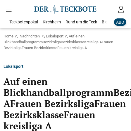
Teckbotenpokal
Kirchheim
Rund um die Teck
Blaulicht
Loka
ABO
Home
Nachrichten
Lokalsport
Auf einen
BlickhandballprogrammBezirksligaBezirksklasseKreisliga AFrauen
BezirksligaFrauen BezirksklasseFrauen kreisliga A
Lokalsport
Auf einen
BlickhandballprogrammBezir
AFrauen BezirksligaFrauen
BezirksklasseFrauen
kreisliga A