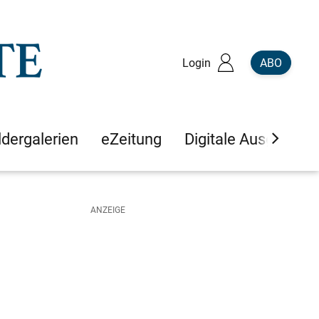
Login
ABO
ldergalerien
eZeitung
Digitale Ausgaben