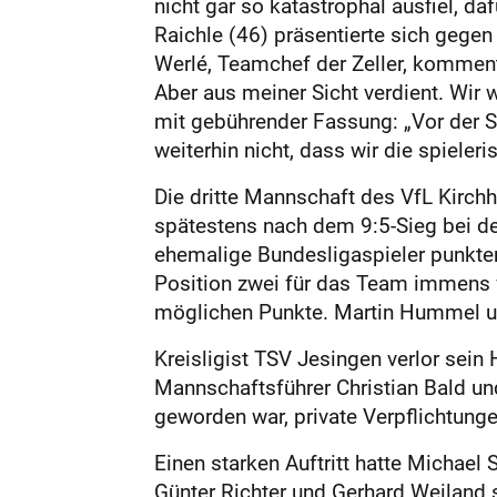
nicht gar so katas­trophal ausfiel, 
Raichle (46) präsentierte sich gegen
Werlé, Teamchef der Zeller, komment
Aber aus meiner Sicht verdient. Wir 
mit gebührender Fassung: „Vor der S
weiterhin nicht, dass wir die spieler
Die dritte Mannschaft des VfL Kirch
spätestens nach dem 9:5-Sieg bei de
ehemalige Bundesligaspieler punktem
Position zwei für das Team immens w
möglichen Punkte. Martin Hummel u
Kreisligist TSV Jesingen verlor sein
Mannschaftsführer Christian Bald un
geworden war, private Verpflichtun
Einen starken Auftritt hatte Michae
Günter Richter und Gerhard Weiland