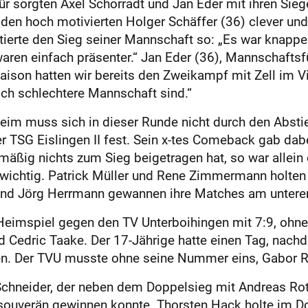
dafür sorgten Axel Schorradt und Jan Eder mit ihren Si
 den hoch motivierten Holger Schäffer (36) clever un
ierte den Sieg seiner Mannschaft so: „Es war knapper
waren einfach präsenter.“ Jan Eder (36), Mannschaftsf
aison hatten wir bereits den Zweikampf mit Zell im V
isch schlechtere Mannschaft sind.“
heim muss sich in dieser Runde nicht durch den Absti
r TSG Eislingen II fest. Sein x-tes Comeback gab dab
äßig nichts zum Sieg beigetragen hat, so war allein 
ichtig. Patrick Müller und Rene Zimmermann holten a
nd Jörg Herrmann gewannen ihre Matches am unteren
 Heimspiel gegen den TV Unterboi­hingen mit 7:9, ohne
d Cedric Taake. Der 17-Jährige hatte einen Tag, nach
gen. Der TVU musste ohne seine Nummer eins, Gabor
l Schneider, der neben dem Doppelsieg mit Andreas R
 souverän gewinnen konnte. Thorsten Hack holte im 