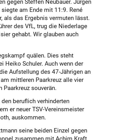
egen gegen Steffen Neubauer. Jürgen
d siegte am Ende mit 11:9. René
, als das Ergebnis vermuten lässt.
ührer des VfL, trug die Niederlage
isier gehabt. Wir glauben auch
egskampf quälen. Dies steht
ei Heiko Schuler. Auch wenn der
die Aufstellung des 47-Jährigen an
m mittleren Paarkreuz alle vier
 Paarkreuz souverän.
 den beruflich verhinderten
dem er neuer TSV-Vereinsmeister
 Roth, auskommen.
ottmann seine beiden Einzel gegen
Doppel zusammen mit Achim Kraft