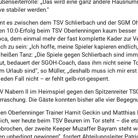
Außenseiterrolle: „Das wird eine ganz andere Hausnum
e stabiler werden.“
mmt es zwischen dem TSV Schlierbach und der SGM 
en 10:0-Erfolg beim TSV Oberlenningen kaum besser 
oca, dem einmal mehr der fast komplette Kader zur V
h zu sein: „Ich hoffe, meine Spieler kapieren endlich,
en heißen Tanz: „Die Spiele gegen Schlierbach sind i
ut, bedauert der SGOH-Coach, dass ihm nicht seine To
 im Urlaub sind“, so Müller, „deshalb muss ich mir erst
den Fall nicht – er fehlt gelb-rot-gesperrt.
 Nabern II im Heimspiel gegen den Spitzenreiter TSG 
rraschung. Die Gäste konnten bisher alle vier Begeg
den Oberlenninger Trainer Hamit Geckin und Matthias 
t sich, wer heute beim TSV Beuren im Tor steht – die 
brochen, der zweite Keeper Muzaffer Bayram steht wei
en unbedingt gewinnen“, fordert Abteilungsleiter Patr