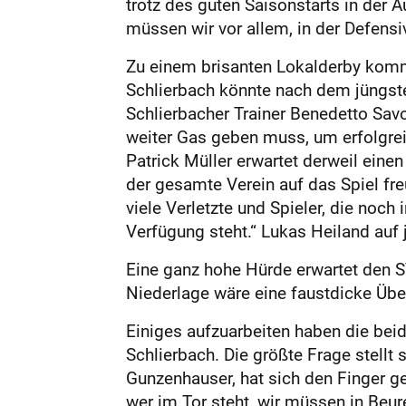
trotz des guten Saisonstarts in der 
müssen wir vor allem, in der Defensiv
Zu einem brisanten Lokalderby ko
Schlierbach könnte nach dem jüngst
Schlierbacher Trainer Benedetto Sav
weiter Gas geben muss, um erfolgreic
Patrick Müller erwartet derweil ein
der gesamte Verein auf das Spiel fre
viele Verletzte und Spieler, die noch
Verfügung steht.“ Lukas Heiland auf je
Eine ganz hohe Hürde erwartet den SV
Niederlage wäre eine faustdicke Übe
Einiges aufzuarbeiten haben die bei
Schlierbach. Die größte Frage stell
Gunzenhauser, hat sich den Finger ge
wer im Tor steht, wir müssen in Beur