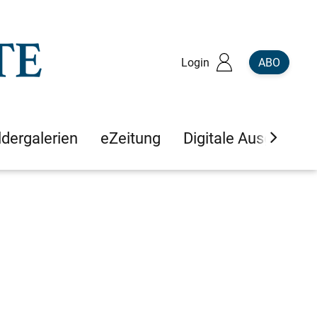
Login
ABO
ldergalerien
eZeitung
Digitale Ausgaben