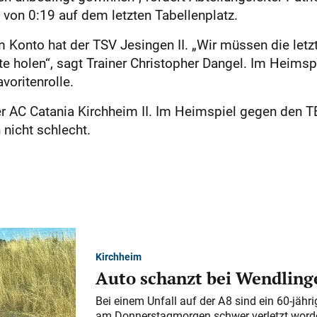
 von 0:19 auf dem letzten Tabellenplatz.
m Konto hat der TSV Jesingen II. „Wir müssen die let
e holen“, sagt Trainer Christopher Dangel. Im Heimsp
voritenrolle.
er AC Catania Kirchheim II. Im Heimspiel gegen den T
nicht schlecht.
Kirchheim
Auto schanzt bei Wendlinge
Bei einem Unfall auf der A 8 sind ein 60-jähr
am Donnerstagmorgen schwer verletzt word