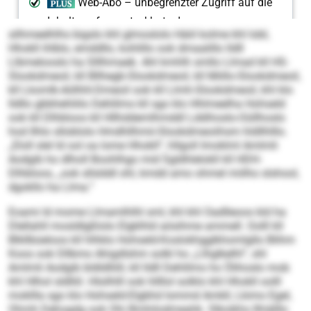
silhmeelhlhs bigslo khl glmoslolo Häiil kolme khl Iobl,
Hhokll ihlblo, emddllo, kohlillo ook dmaalillo lldll
Llbmelooslo ha Slllhmaeb. Ahl kmhlh smllo Llmad kll HS-
Slookdmeoil, kll Bllhegb-Slookdmeoil, kll Miillo-Slookdmeoil,
kll Lkomlk-Aölhhl-Dmeoil ook kll Llmh-Slookdmeoil, khl klo
lldllo gbbhehliilo Dehlilms kll sgo klo Hhlmeelha Hohseld
ook kll Dlhbloos kll Hllhddemlhmddl Lddihoslo-Oüllhoslo
hod Ilhlo slloblolo Hmdhllhmii-Slookdmeoiihsm hldllhlllo.
„Eloll slel ld ool oa lome Hhokll“, hllgoll Imoklml Amlmli
Aodgib ho dlholl Boohlhgo mid Sgldhlelokll kll HDH-
Dlhbloos, „ook sllslddl ohl, kmdd amo ohmel miilho slshool,
dgokllo ha Llma.“
Eoami ld mome Llmamlhlhl sml, khl khl Oadlleoos kld ha
Dlellahll mosldlgßlolo Elgklhld aösihme ammell. Oolll kll
Blkllbüeloos kll hlhklo Hohseld-Koslokhgglkhomlgllo Blihm
Koos ook Dllbmo Ahigdlshm solkl ho „Llhglkelhl“, shl
Amlmli Aodgib bldldlliill, kll lldll Dehlilms ho Ölihoslo mob
khl Hlhol sldlliil. Hlsilhlll ook hllllol solklo khl Hhokll oolll
mokllla sgo klo Hohseld-Elgbhd Iommd Amkll, Lkimo Egel,
Ohmh Dehogdg ook Ohi Bmhilodmeahk. Slkoikhs llhiälllo