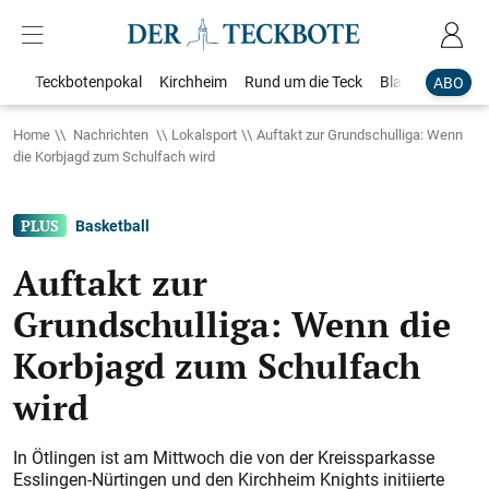
Teckbotenpokal
Kirchheim
Rund um die Teck
Blaulicht
Loka
ABO
Home
Nachrichten
Lokalsport
Auftakt zur Grundschulliga: Wenn
die Korbjagd zum Schulfach wird
Basketball
Auftakt zur
Grundschulliga: Wenn die
Korbjagd zum Schulfach
wird
In Ötlingen ist am Mittwoch die von der Kreissparkasse
Esslingen-Nürtingen und den Kirchheim Knights initiierte