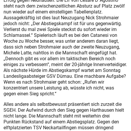
Erfolg gegen Neuhausen. Die Elf von Cesare D´Agostino
steht nach dem zwischenzeitlichen Absturz auf Platz zwölf
nun wieder auf einem einstelligen Tabellenplatz.
Aussagekräftig ist dies laut Neuzugang Nick Strohmaier
jedoch nicht: „Der Abstiegskampf ist für uns gegenwärtig.
Verlierst du mal zwei Spiele steckst du sofort wieder im
Schlamassel.“ Spielerisch läuft es bei den Catanesi von
Woche zu Woche besser, was unter anderem daran liegt,
dass sich neben Strohmaier auch der zweite Neuzugang,
Michele Latte, nahtlos in die Mannschaft eingefügt hat.
„Dennoch gibt es vor allem im taktischen Bereich noch
einiges zu verbessern“, meint der 20-jährige Innenverteidiger.
Als nächste Hürde im Abstiegskampf wartet am Sonntag
Landesligaabsteiger GSV Dürnau. Eine machbare Aufgabe?
Wenn es nach Strohmaier geht schon: „Rufen wir
konzentriert unsere Leistung ab, wüsste ich nicht, was
gegen einen Sieg spricht.“
Alles andere als selbstbewusst präsentiert sich zurzeit die
SGEH. Der Aufwind durch den Sieg gegen Harthausen hielt
nicht lange. Die Mannschaft steht mit weiterhin drei
Punkten Rückstand auf einem Abstiegsplatz. Gegen den
elftplatzierten TSV Neckartailfingen müssen dringend