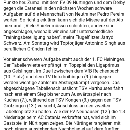
Punkte her. Zumal mit dem FV 09 Nürtingen und dem Derby
gegen die Catanesi in den nächsten Wochen schwere
Aufgaben auf die Mannschaft von Neutrainer Pedro Pereira
warten. So richtig erklären kann sich die Misere auf der Alb
niemand. „Vie­le Spieler müssen schichten, andere sind
angeschlagen, weshalb wir eine sehr unterschiedliche
Trainingsbeteiligung haben“, meint Flügelflitzer Jarryd
Schwarz. Am Sonntag wird Toptorjäger Antonino Singh aus
beruflichen Gründen fehlen.
Vor einer schweren Aufgabe steht auch der 1. FC Heiningen.
Der Tabellenvierte empfängt im Topspiel den Ligaprimus
aus Geislingen. Im Duell zwischen dem VfB Reichenbach
(10. Platz) und dem TV Unterboihingen (9.) hingegen
werden wichtige Zähler im Abstiegskampf vergeben. Das
abgeschlagene Tabellenschlusslicht TSV Harthausen fährt
nach erst ei­nem Sieg bisher zum Auswärtsspiel nach
Kuchen (7.), während der TSV Köngen (3.) gegen den TSV
Grötzingen (13.) versucht, Anschluss an den zweiten
Tabellenplatz zu halten. Wie der FV Neuhausen (12.) die 1:3-
Niederlage beim AC Catania verkraftet hat, wird sich im
Gastspiel in Nürtingen zeigen. Die Nürtinger rangieren mit
noch einem ausstehenden Nachholspiel auf dem fünften