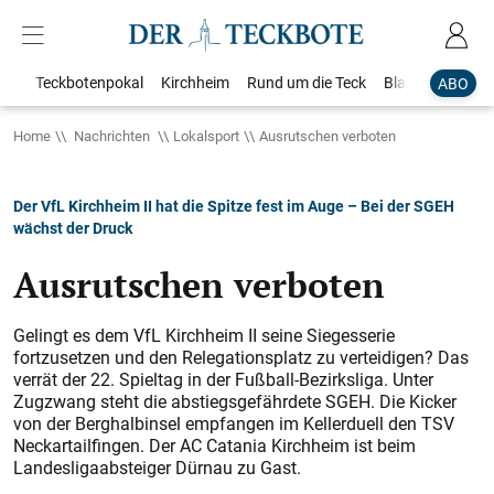
Teckbotenpokal
Kirchheim
Rund um die Teck
Blaulicht
Loka
ABO
Home
Nachrichten
Lokalsport
Ausrutschen verboten
Der VfL Kirchheim II hat die Spitze fest im Auge – Bei der SGEH
wächst der Druck
Ausrutschen verboten
Gelingt es dem VfL Kirchheim II seine Siegesserie
fortzusetzen und den Relegationsplatz zu verteidigen? Das
verrät der 22. Spieltag in der Fußball-Bezirksliga. Unter
Zugzwang steht die abstiegsgefährdete SGEH. Die Kicker
von der Berghalbinsel empfangen im Kellerduell den TSV
Neckartailfingen. Der AC Catania Kirchheim ist beim
Landesliga­absteiger Dürnau zu Gast.