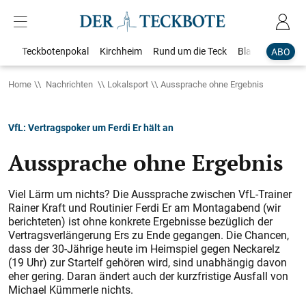
Teckbotenpokal
Kirchheim
Rund um die Teck
Blaulicht
Loka
ABO
Home
Nachrichten
Lokalsport
Aussprache ohne Ergebnis
VfL: Vertragspoker um Ferdi Er hält an
Aussprache ohne Ergebnis
Viel Lärm um nichts? Die Aussprache zwischen VfL-Trainer
Rainer Kraft und Routinier Ferdi Er am Montagabend (wir
berichteten) ist ohne konkrete Ergebnisse bezüglich der
Vertragsverlängerung Ers zu Ende gegangen. Die Chancen,
dass der 30-Jährige heute im Heimspiel gegen Neckarelz
(19 Uhr) zur Startelf gehören wird, sind unabhängig davon
eher gering. Daran ändert auch der kurzfris­tige Ausfall von
Michael Kümmerle nichts.