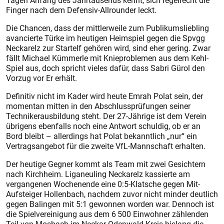
Tagen Anfang des Jahrtausends kennt, sich regelrecht die
Finger nach dem Defensiv-Allrounder leckt.
Die Chancen, dass der mittlerweile zum Publikumsliebling
avancierte Türke im heutigen Heimspiel gegen die Spvgg
Neckarelz zur Startelf gehören wird, sind eher gering. Zwar
fällt Michael Kümmerle mit Kniepro­b­lemen aus dem Kehl-
Spiel aus, doch spricht vieles dafür, dass Sabri Gürol den
Vorzug vor Er erhält.
Definitiv nicht im Kader wird heute Emrah Polat sein, der
momentan mitten in den Abschlussprüfungen seiner
Technikerausbildung steht. Der 27-Jährige ist dem Verein
übrigens ebenfalls noch eine Antwort schuldig, ob er an
Bord bleibt – allerdings hat Polat bekanntlich „nur“ ein
Vertragsangebot für die zweite VfL-Mannschaft erhalten.
Der heutige Gegner kommt als Team mit zwei Gesichtern
nach Kirchheim. Liganeuling Neckarelz kassierte am
vergangenen Wochenende eine 0:5-Klatsche gegen Mit-
Aufsteiger Hollenbach, nachdem zuvor nicht minder deutlich
gegen Balingen mit 5:1 gewonnen worden war. Dennoch ist
die Spielvereinigung aus dem 6 500 Einwohner zählenden