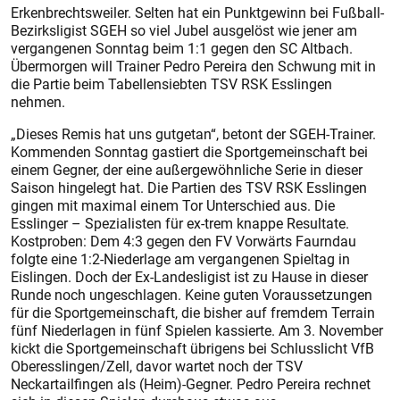
Erkenbrechtsweiler. Selten hat ein Punktgewinn bei Fußball-
Bezirksligist SGEH so viel Jubel ausgelöst wie jener am
vergangenen Sonntag beim 1:1 gegen den SC Altbach.
Übermorgen will Trainer Pedro Pereira den Schwung mit in
die Partie beim Tabellensiebten TSV RSK Esslingen
nehmen.
„Dieses Remis hat uns gutgetan“, betont der SGEH-Trainer.
Kommenden Sonntag gastiert die Sportgemeinschaft bei
einem Gegner, der eine außergewöhnliche Serie in dieser
Saison hingelegt hat. Die Partien des TSV RSK Esslingen
gingen mit maximal einem Tor Unterschied aus. Die
Esslinger – Spezialisten für ex-trem knappe Resultate.
Kostproben: Dem 4:3 gegen den FV Vorwärts Faurndau
folgte eine 1:2-Niederlage am vergangenen Spieltag in
Eislingen. Doch der Ex-Landesligist ist zu Hause in dieser
Runde noch ungeschlagen. Keine guten Voraussetzungen
für die Sportgemeinschaft, die bisher auf fremdem Terrain
fünf Niederlagen in fünf Spielen kassierte. Am 3. November
kickt die Sportgemeinschaft übrigens bei Schlusslicht VfB
Oberesslingen/Zell, davor wartet noch der TSV
Neckartailfingen als (Heim)-Gegner. Pedro Pereira rechnet