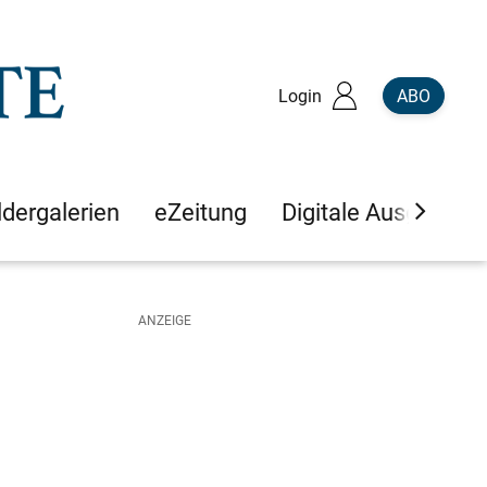
Login
ABO
ldergalerien
eZeitung
Digitale Ausgaben