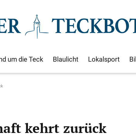
nd um die Teck
Blaulicht
Lokalsport
Bi
ck
ft kehrt zurück