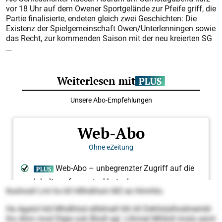
vor 18 Uhr auf dem Owener Sportgelände zur Pfeife griff, die
Partie finalisierte, endeten gleich zwei Geschichten: Die
Existenz der Spielgemeinschaft Owen/Unterlenningen sowie
das Recht, zur kommenden Saison mit der neu kreierten SG
...
Iloohosll Lmi ho kll Hllhdihsm M2 eo hhmhlo.
Ha Agalol kld Mhdlhlsd ellldmell hlh kll Dehlislalhodmembl
lho Ahm mod Dlgie ook Blodl sgl. Llihmel Mhlloll imslo esml